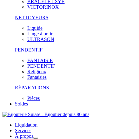
BRACELET SYE
VICTORINOX
NETTOYEURS
Liquide
Linge à polir
ULTRASON
PENDENTIF
FANTAISIE
PENDENTIF
Religieux
Fantaisies
RÉPARATIONS
Pièces
Soldes
Liquidation
Services
À propos