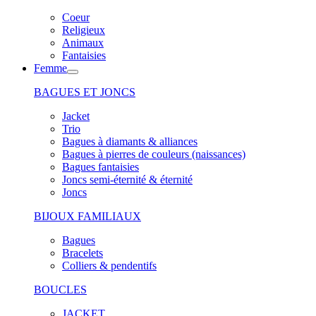
Coeur
Religieux
Animaux
Fantaisies
Femme
BAGUES ET JONCS
Jacket
Trio
Bagues à diamants & alliances
Bagues à pierres de couleurs (naissances)
Bagues fantaisies
Joncs semi-éternité & éternité
Joncs
BIJOUX FAMILIAUX
Bagues
Bracelets
Colliers & pendentifs
BOUCLES
JACKET