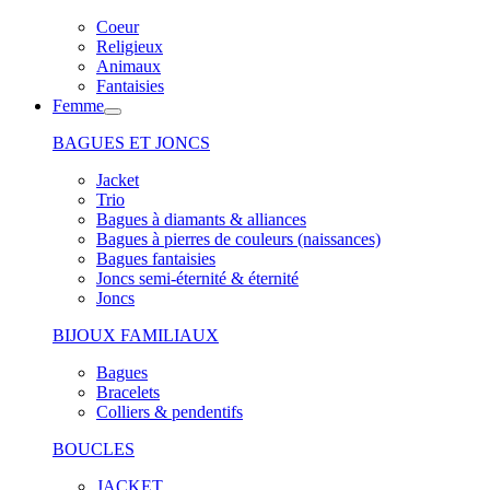
Coeur
Religieux
Animaux
Fantaisies
Femme
BAGUES ET JONCS
Jacket
Trio
Bagues à diamants & alliances
Bagues à pierres de couleurs (naissances)
Bagues fantaisies
Joncs semi-éternité & éternité
Joncs
BIJOUX FAMILIAUX
Bagues
Bracelets
Colliers & pendentifs
BOUCLES
JACKET