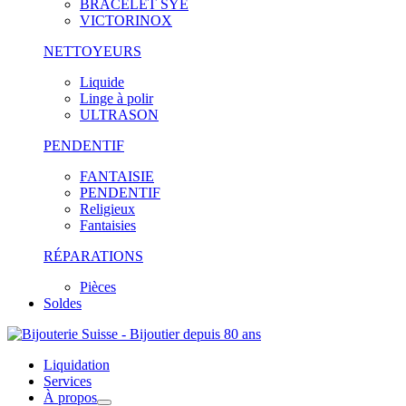
BRACELET SYE
VICTORINOX
NETTOYEURS
Liquide
Linge à polir
ULTRASON
PENDENTIF
FANTAISIE
PENDENTIF
Religieux
Fantaisies
RÉPARATIONS
Pièces
Soldes
Liquidation
Services
À propos