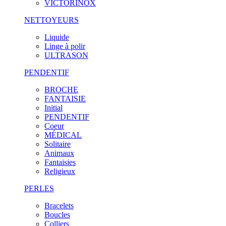
VICTORINOX
NETTOYEURS
Liquide
Linge à polir
ULTRASON
PENDENTIF
BROCHE
FANTAISIE
Initial
PENDENTIF
Coeur
MÉDICAL
Solitaire
Animaux
Fantaisies
Religieux
PERLES
Bracelets
Boucles
Colliers