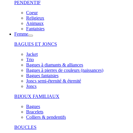
PENDENTIF
Coeur
Religieux
Animaux
Fantaisies
Femme
BAGUES ET JONCS
Jacket
Trio
Bagues à diamants & alliances
Bagues à pierres de couleurs (naissances)
Bagues fantaisies
Joncs semi-éternité & éternité
Joncs
BIJOUX FAMILIAUX
Bagues
Bracelets
Colliers & pendentifs
BOUCLES