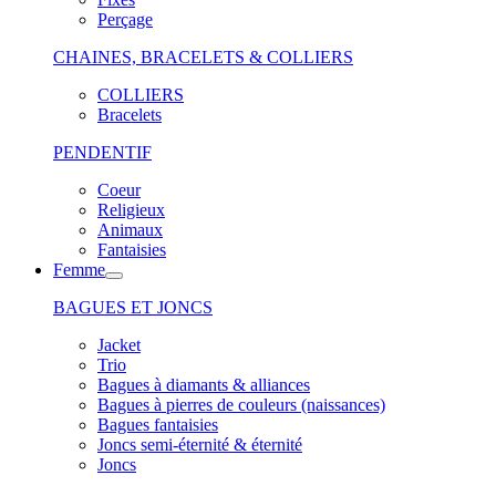
Perçage
CHAINES, BRACELETS & COLLIERS
COLLIERS
Bracelets
PENDENTIF
Coeur
Religieux
Animaux
Fantaisies
Femme
BAGUES ET JONCS
Jacket
Trio
Bagues à diamants & alliances
Bagues à pierres de couleurs (naissances)
Bagues fantaisies
Joncs semi-éternité & éternité
Joncs