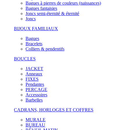
Bagues à pierres de couleurs (naissances)
Bagues fantaisies
Joncs semi-éternité & éternité
Joncs
BIJOUX FAMILIAUX
Bagues
Bracelets
Colliers & pendentifs
BOUCLES
JACKET
Anneaux
FIXES
Pendantes
PERÇAGE
Accessoires
Barbelles
CADRANS, HORLOGES ET COFFRES
MURALE
BUREAU