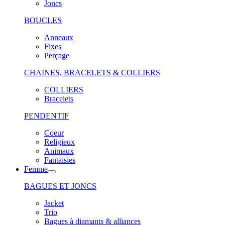
Joncs
BOUCLES
Anneaux
Fixes
Perçage
CHAINES, BRACELETS & COLLIERS
COLLIERS
Bracelets
PENDENTIF
Coeur
Religieux
Animaux
Fantaisies
Femme
BAGUES ET JONCS
Jacket
Trio
Bagues à diamants & alliances