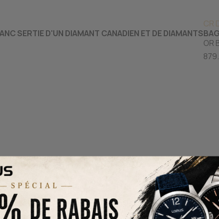
CR 
ANC SERTIE D'UN DIAMANT CANADIEN ET DE DIAMANTS
BAG
OR 
879.