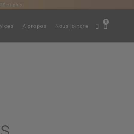
0$ et plus!
0
vices
À propos
Nous joindre
TS