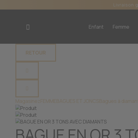
Livraison 
Enfant
Femme
RETOUR
Magasinez
FEMME
BAGUES ET JONCS
Bagues à diamant
BAGUE EN OR 3 