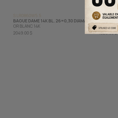
S LR0860W5.5
CR DD81
BAGUE DAME 14K BL. 26=0,30 DIAMANT SI1
BAGUE E
OR BLANC 14K
OR JAUNE
2049.00 $
1325.00 $