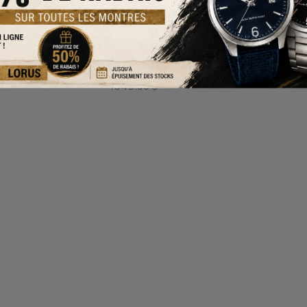
55YW18
CR DD2237
N OR AVEC DIAMANTS
BAGUE EN OR 10K 2 TONS SERTIE DE
 ET BLANC 10K
OR ROSE ET BLANC 10K
1549.00 $