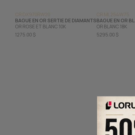
CR DX970RW20
CR ML254W75
BAGUE EN OR SERTIE DE DIAMANTS
BAGUE EN OR BL
OR ROSE ET BLANC 10K
OR BLANC 18K
1275.00 $
5295.00 $