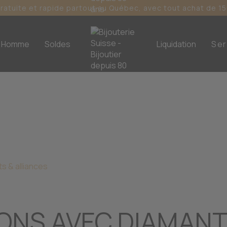
gratuite et rapide partout au Québec, avec tout achat de 15
Homme
Soldes
Liquidation
Ser
s & alliances
TONS AVEC DIAMAN