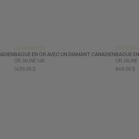
CR AM561Y20
CR DD294
NADIEN
BAGUE EN OR AVEC UN DIAMANT CANADIEN
BAGUE EN
OR JAUNE 14K
OR JAUNE 
1439.00 $
849.00 $