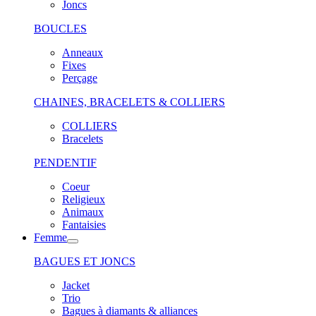
Joncs
BOUCLES
Anneaux
Fixes
Perçage
CHAINES, BRACELETS & COLLIERS
COLLIERS
Bracelets
PENDENTIF
Coeur
Religieux
Animaux
Fantaisies
Femme
BAGUES ET JONCS
Jacket
Trio
Bagues à diamants & alliances