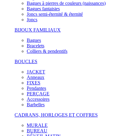
Bagues à pierres de couleurs (naissances)
Bagues fantaisies
Joncs semi-éternité & éternité
Joncs
BIJOUX FAMILIAUX
Bagues
Bracelets
Colliers & pendentifs
BOUCLES
JACKET
Anneaux
FIXES
Pendantes
PERÇAGE
Accessoires
Barbelles
CADRANS, HORLOGES ET COFFRES
MURALE
BUREAU