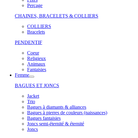
Perçage
CHAINES, BRACELETS & COLLIERS
COLLIERS
Bracelets
PENDENTIF
Coeur
Religieux
Animaux
Fantaisies
Femme
BAGUES ET JONCS
Jacket
Trio
Bagues à diamants & alliances
Bagues à pierres de couleurs (naissances)
Bagues fantaisies
Joncs semi-éternité & éternité
Joncs