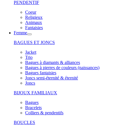
PENDENTIF
Coeur
Religieux
Animaux
Fantaisies
Femme
BAGUES ET JONCS
Jacket
Trio
Bagues à diamants & alliances
Bagues à pierres de couleurs (naissances)
Bagues fantaisies
Joncs semi-éternité & éternité
Joncs
BIJOUX FAMILIAUX
Bagues
Bracelets
Colliers & pendentifs
BOUCLES