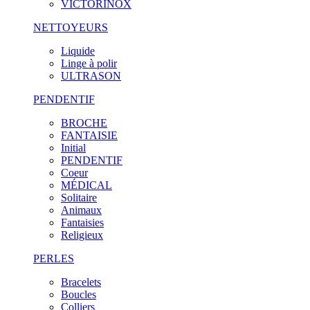
VICTORINOX
NETTOYEURS
Liquide
Linge à polir
ULTRASON
PENDENTIF
BROCHE
FANTAISIE
Initial
PENDENTIF
Coeur
MÉDICAL
Solitaire
Animaux
Fantaisies
Religieux
PERLES
Bracelets
Boucles
Colliers