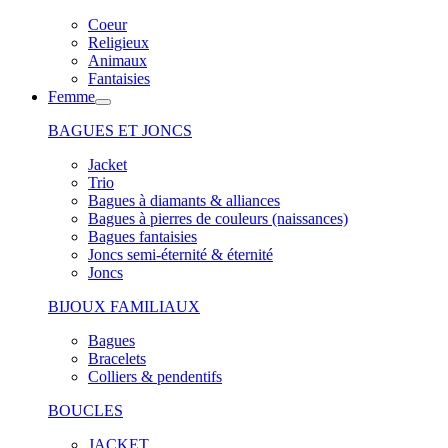
Coeur
Religieux
Animaux
Fantaisies
Femme
BAGUES ET JONCS
Jacket
Trio
Bagues à diamants & alliances
Bagues à pierres de couleurs (naissances)
Bagues fantaisies
Joncs semi-éternité & éternité
Joncs
BIJOUX FAMILIAUX
Bagues
Bracelets
Colliers & pendentifs
BOUCLES
JACKET