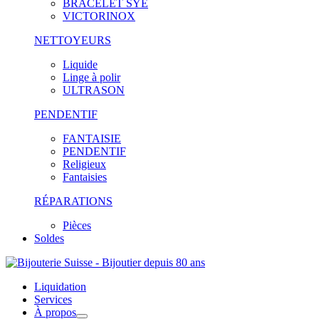
BRACELET SYE
VICTORINOX
NETTOYEURS
Liquide
Linge à polir
ULTRASON
PENDENTIF
FANTAISIE
PENDENTIF
Religieux
Fantaisies
RÉPARATIONS
Pièces
Soldes
Liquidation
Services
À propos