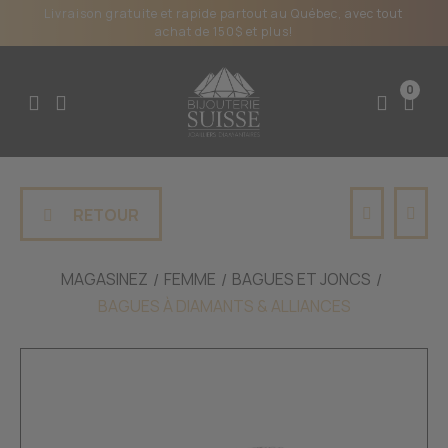
Livraison gratuite et rapide partout au Québec, avec tout
achat de 150$ et plus!
0
RETOUR
MAGASINEZ
FEMME
BAGUES ET JONCS
BAGUES À DIAMANTS & ALLIANCES