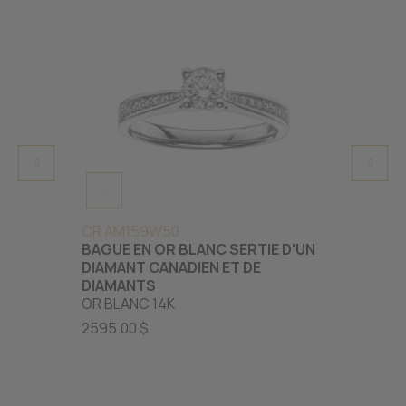
CR AM159W50
CR AM
BAGUE EN OR BLANC SERTIE D'UN
BAGUE
DIAMANT CANADIEN ET DE
DE DI
DIAMANTS
DIAM
OR BLANC 14K
OR BL
2595.00 $
1225.0