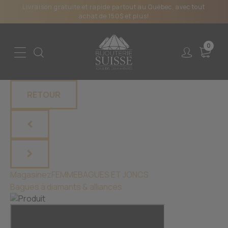
Livraison gratuite et rapide partout au Québec, avec tout
achat de 150$ et plus!
0
RETOUR
Magasinez
FEMME
BAGUES ET JONCS
Bagues à diamants & alliances