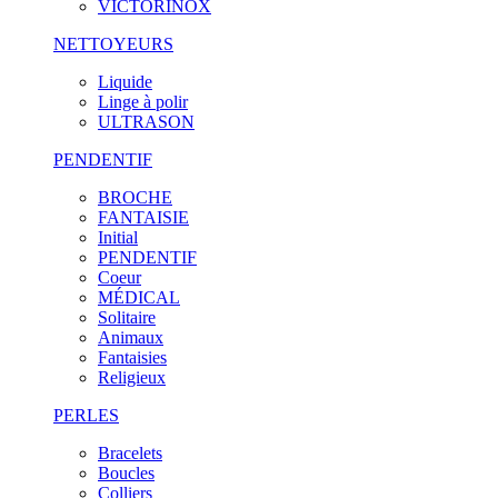
VICTORINOX
NETTOYEURS
Liquide
Linge à polir
ULTRASON
PENDENTIF
BROCHE
FANTAISIE
Initial
PENDENTIF
Coeur
MÉDICAL
Solitaire
Animaux
Fantaisies
Religieux
PERLES
Bracelets
Boucles
Colliers