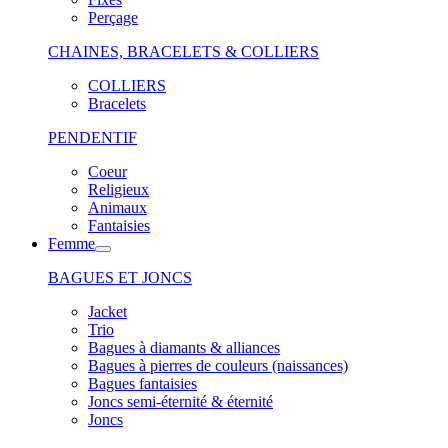
Perçage
CHAINES, BRACELETS & COLLIERS
COLLIERS
Bracelets
PENDENTIF
Coeur
Religieux
Animaux
Fantaisies
Femme
BAGUES ET JONCS
Jacket
Trio
Bagues à diamants & alliances
Bagues à pierres de couleurs (naissances)
Bagues fantaisies
Joncs semi-éternité & éternité
Joncs