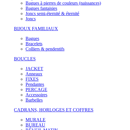
Bagues à pierres de couleurs (naissances)
Bagues fantaisies
Joncs semi-éternité & éternité
Joncs
BIJOUX FAMILIAUX
Bagues
Bracelets
Colliers & pendentifs
BOUCLES
JACKET
Anneaux
FIXES
Pendantes
PERÇAGE
Accessoires
Barbelles
CADRANS, HORLOGES ET COFFRES
MURALE
BUREAU