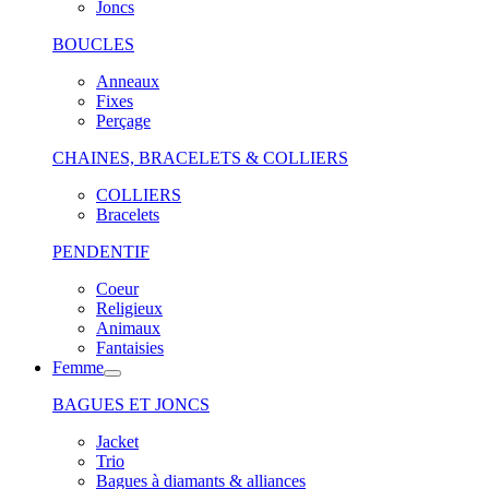
Joncs
BOUCLES
Anneaux
Fixes
Perçage
CHAINES, BRACELETS & COLLIERS
COLLIERS
Bracelets
PENDENTIF
Coeur
Religieux
Animaux
Fantaisies
Femme
BAGUES ET JONCS
Jacket
Trio
Bagues à diamants & alliances