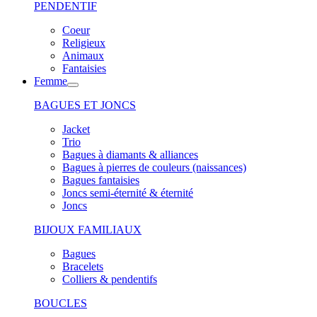
PENDENTIF
Coeur
Religieux
Animaux
Fantaisies
Femme
BAGUES ET JONCS
Jacket
Trio
Bagues à diamants & alliances
Bagues à pierres de couleurs (naissances)
Bagues fantaisies
Joncs semi-éternité & éternité
Joncs
BIJOUX FAMILIAUX
Bagues
Bracelets
Colliers & pendentifs
BOUCLES