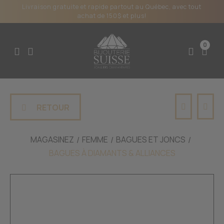
Livraison gratuite et rapide partout au Québec, avec tout
achat de 150$ et plus!
0
RETOUR
MAGASINEZ
FEMME
BAGUES ET JONCS
BAGUES À DIAMANTS & ALLIANCES