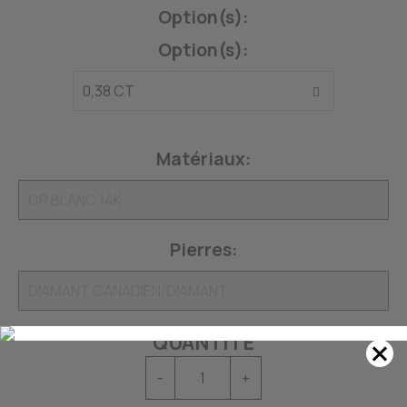
Option(s):
Option(s):
Matériaux:
Pierres:
QUANTITÉ
-
+