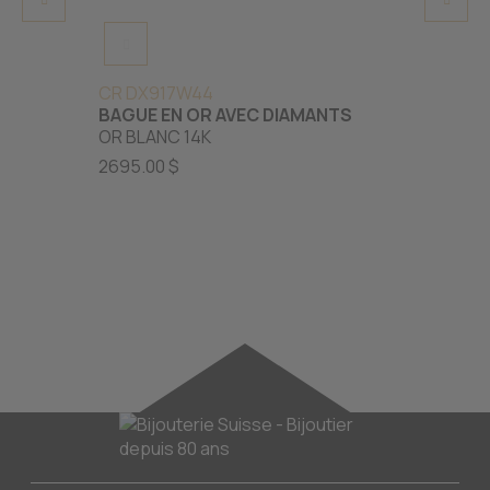
CR DX917W44
CR LD
BAGUE EN OR AVEC DIAMANTS
BAGUE
OR BLANC 14K
SERTI
LABO
2695.00 $
OR BL
2849.0