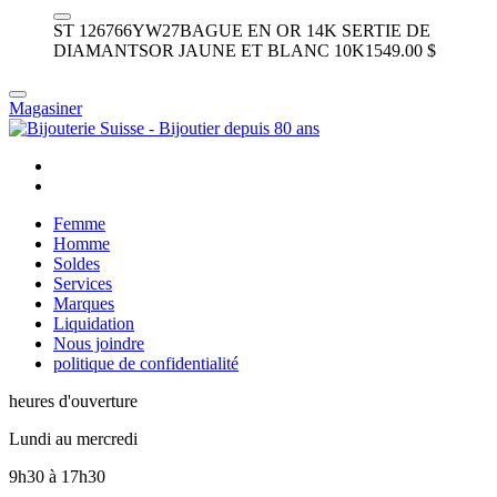
ST 126766YW27
BAGUE EN OR 14K SERTIE DE
DIAMANTS
OR JAUNE ET BLANC 10K
1549.00 $
Magasiner
Femme
Homme
Soldes
Services
Marques
Liquidation
Nous joindre
politique de confidentialité
heures d'ouverture
Lundi au mercredi
9h30
à
17h30