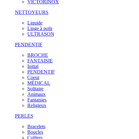
VICTORINOX
NETTOYEURS
Liquide
Linge à polir
ULTRASON
PENDENTIF
BROCHE
FANTAISIE
Initial
PENDENTIF
Coeur
MÉDICAL
Solitaire
Animaux
Fantaisies
Religieux
PERLES
Bracelets
Boucles
Colliers