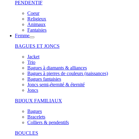
PENDENTIF
Coeur
Religieux
Animaux
Fantaisies
Femme
BAGUES ET JONCS
Jacket
Trio
Bagues à diamants & alliances
Bagues à pierres de couleurs (naissances)
Bagues fantaisies
Joncs semi-éternité & éternité
Joncs
BIJOUX FAMILIAUX
Bagues
Bracelets
Colliers & pendentifs
BOUCLES