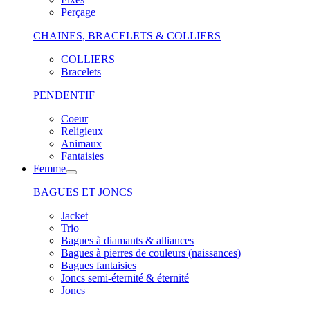
Perçage
CHAINES, BRACELETS & COLLIERS
COLLIERS
Bracelets
PENDENTIF
Coeur
Religieux
Animaux
Fantaisies
Femme
BAGUES ET JONCS
Jacket
Trio
Bagues à diamants & alliances
Bagues à pierres de couleurs (naissances)
Bagues fantaisies
Joncs semi-éternité & éternité
Joncs