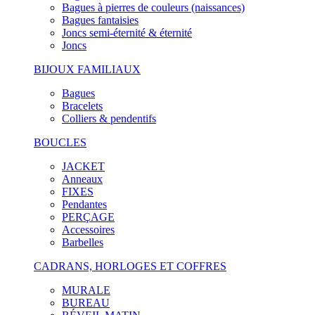
Bagues à pierres de couleurs (naissances)
Bagues fantaisies
Joncs semi-éternité & éternité
Joncs
BIJOUX FAMILIAUX
Bagues
Bracelets
Colliers & pendentifs
BOUCLES
JACKET
Anneaux
FIXES
Pendantes
PERÇAGE
Accessoires
Barbelles
CADRANS, HORLOGES ET COFFRES
MURALE
BUREAU