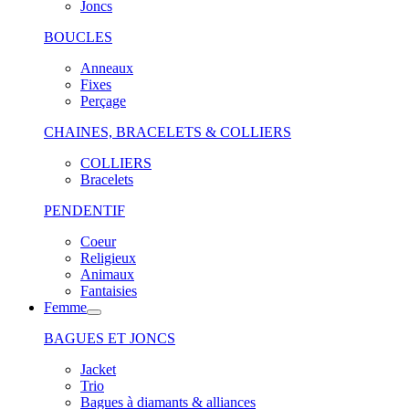
Joncs
BOUCLES
Anneaux
Fixes
Perçage
CHAINES, BRACELETS & COLLIERS
COLLIERS
Bracelets
PENDENTIF
Coeur
Religieux
Animaux
Fantaisies
Femme
BAGUES ET JONCS
Jacket
Trio
Bagues à diamants & alliances