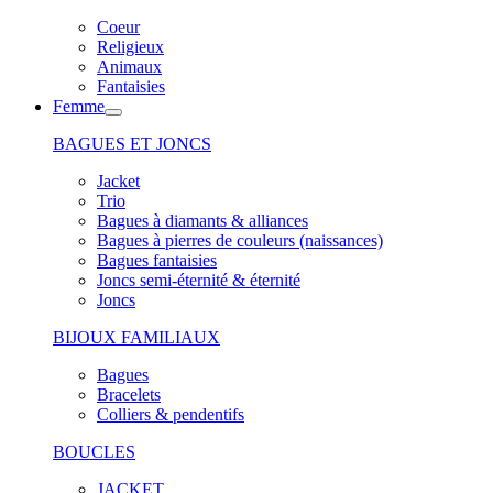
Coeur
Religieux
Animaux
Fantaisies
Femme
BAGUES ET JONCS
Jacket
Trio
Bagues à diamants & alliances
Bagues à pierres de couleurs (naissances)
Bagues fantaisies
Joncs semi-éternité & éternité
Joncs
BIJOUX FAMILIAUX
Bagues
Bracelets
Colliers & pendentifs
BOUCLES
JACKET