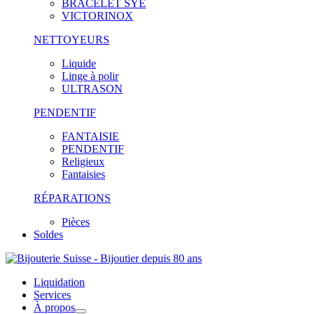
BRACELET SYE
VICTORINOX
NETTOYEURS
Liquide
Linge à polir
ULTRASON
PENDENTIF
FANTAISIE
PENDENTIF
Religieux
Fantaisies
RÉPARATIONS
Pièces
Soldes
Liquidation
Services
À propos