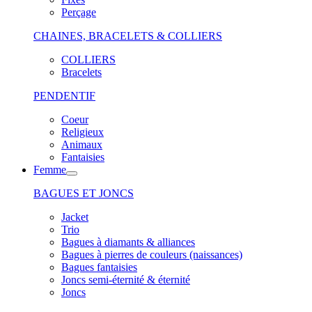
Perçage
CHAINES, BRACELETS & COLLIERS
COLLIERS
Bracelets
PENDENTIF
Coeur
Religieux
Animaux
Fantaisies
Femme
BAGUES ET JONCS
Jacket
Trio
Bagues à diamants & alliances
Bagues à pierres de couleurs (naissances)
Bagues fantaisies
Joncs semi-éternité & éternité
Joncs