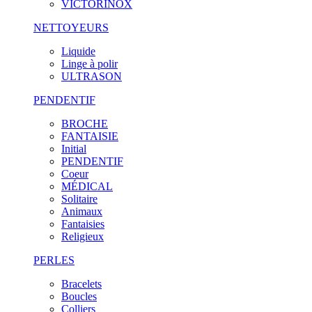
VICTORINOX
NETTOYEURS
Liquide
Linge à polir
ULTRASON
PENDENTIF
BROCHE
FANTAISIE
Initial
PENDENTIF
Coeur
MÉDICAL
Solitaire
Animaux
Fantaisies
Religieux
PERLES
Bracelets
Boucles
Colliers