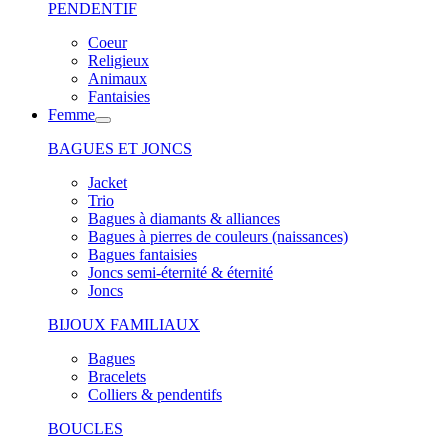
PENDENTIF
Coeur
Religieux
Animaux
Fantaisies
Femme
BAGUES ET JONCS
Jacket
Trio
Bagues à diamants & alliances
Bagues à pierres de couleurs (naissances)
Bagues fantaisies
Joncs semi-éternité & éternité
Joncs
BIJOUX FAMILIAUX
Bagues
Bracelets
Colliers & pendentifs
BOUCLES