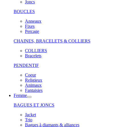
Joncs
BOUCLES
Anneaux
Fixes
Perçage
CHAINES, BRACELETS & COLLIERS
COLLIERS
Bracelets
PENDENTIF
Coeur
Religieux
Animaux
Fantaisies
Femme
BAGUES ET JONCS
Jacket
Trio
Bagues à diamants & alliances