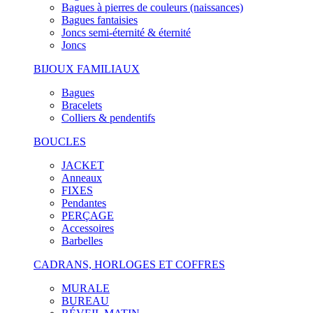
Bagues à pierres de couleurs (naissances)
Bagues fantaisies
Joncs semi-éternité & éternité
Joncs
BIJOUX FAMILIAUX
Bagues
Bracelets
Colliers & pendentifs
BOUCLES
JACKET
Anneaux
FIXES
Pendantes
PERÇAGE
Accessoires
Barbelles
CADRANS, HORLOGES ET COFFRES
MURALE
BUREAU