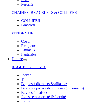
Perçage
CHAINES, BRACELETS & COLLIERS
COLLIERS
Bracelets
PENDENTIF
Coeur
Religieux
Animaux
Fantaisies
Femme
BAGUES ET JONCS
Jacket
Trio
Bagues à diamants & alliances
Bagues à pierres de couleurs (naissances)
Bagues fantaisies
Joncs semi-éternité & éternité
Joncs