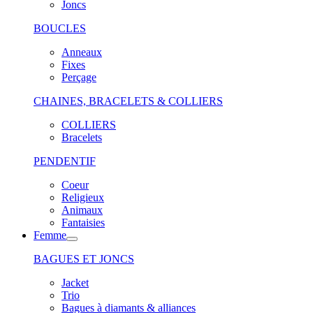
Joncs
BOUCLES
Anneaux
Fixes
Perçage
CHAINES, BRACELETS & COLLIERS
COLLIERS
Bracelets
PENDENTIF
Coeur
Religieux
Animaux
Fantaisies
Femme
BAGUES ET JONCS
Jacket
Trio
Bagues à diamants & alliances