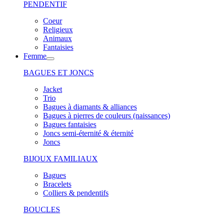
PENDENTIF
Coeur
Religieux
Animaux
Fantaisies
Femme
BAGUES ET JONCS
Jacket
Trio
Bagues à diamants & alliances
Bagues à pierres de couleurs (naissances)
Bagues fantaisies
Joncs semi-éternité & éternité
Joncs
BIJOUX FAMILIAUX
Bagues
Bracelets
Colliers & pendentifs
BOUCLES