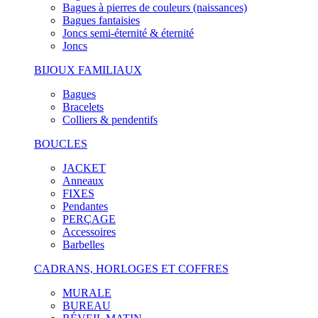
Bagues à pierres de couleurs (naissances)
Bagues fantaisies
Joncs semi-éternité & éternité
Joncs
BIJOUX FAMILIAUX
Bagues
Bracelets
Colliers & pendentifs
BOUCLES
JACKET
Anneaux
FIXES
Pendantes
PERÇAGE
Accessoires
Barbelles
CADRANS, HORLOGES ET COFFRES
MURALE
BUREAU