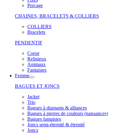
Perçage
CHAINES, BRACELETS & COLLIERS
COLLIERS
Bracelets
PENDENTIF
Coeur
Religieux
Animaux
Fantaisies
Femme
BAGUES ET JONCS
Jacket
Trio
Bagues à diamants & alliances
Bagues à pierres de couleurs (naissances)
Bagues fantaisies
Joncs semi-éternité & éternité
Joncs