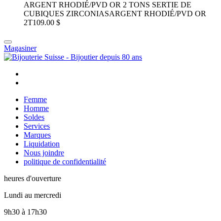
ARGENT RHODIÉ/PVD OR 2 TONS SERTIE DE
CUBIQUES ZIRCONIAS
ARGENT RHODIÉ/PVD OR
2T
109.00 $
Magasiner
Femme
Homme
Soldes
Services
Marques
Liquidation
Nous joindre
politique de confidentialité
heures d'ouverture
Lundi au mercredi
9h30
à
17h30