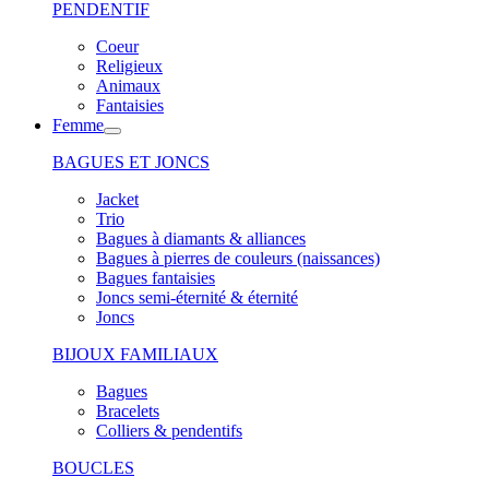
PENDENTIF
Coeur
Religieux
Animaux
Fantaisies
Femme
BAGUES ET JONCS
Jacket
Trio
Bagues à diamants & alliances
Bagues à pierres de couleurs (naissances)
Bagues fantaisies
Joncs semi-éternité & éternité
Joncs
BIJOUX FAMILIAUX
Bagues
Bracelets
Colliers & pendentifs
BOUCLES