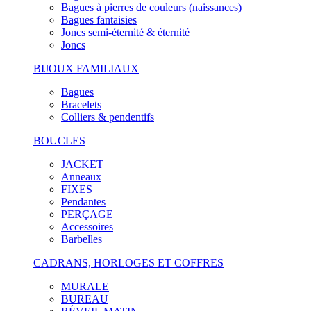
Bagues à pierres de couleurs (naissances)
Bagues fantaisies
Joncs semi-éternité & éternité
Joncs
BIJOUX FAMILIAUX
Bagues
Bracelets
Colliers & pendentifs
BOUCLES
JACKET
Anneaux
FIXES
Pendantes
PERÇAGE
Accessoires
Barbelles
CADRANS, HORLOGES ET COFFRES
MURALE
BUREAU