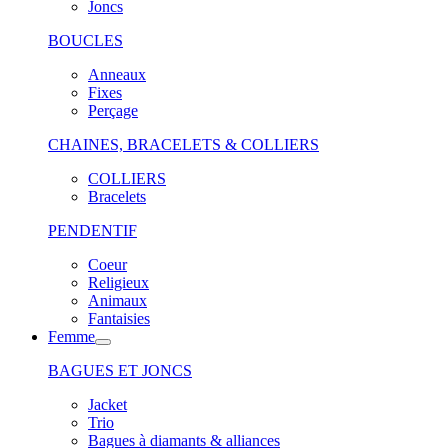
Joncs
BOUCLES
Anneaux
Fixes
Perçage
CHAINES, BRACELETS & COLLIERS
COLLIERS
Bracelets
PENDENTIF
Coeur
Religieux
Animaux
Fantaisies
Femme
BAGUES ET JONCS
Jacket
Trio
Bagues à diamants & alliances