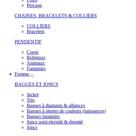
Perçage
CHAINES, BRACELETS & COLLIERS
COLLIERS
Bracelets
PENDENTIF
Coeur
Religieux
Animaux
Fantaisies
Femme
BAGUES ET JONCS
Jacket
Trio
Bagues à diamants & alliances
Bagues à pierres de couleurs (naissances)
Bagues fantaisies
Joncs semi-éternité & éternité
Joncs