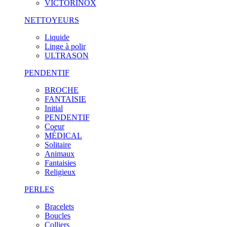
VICTORINOX
NETTOYEURS
Liquide
Linge à polir
ULTRASON
PENDENTIF
BROCHE
FANTAISIE
Initial
PENDENTIF
Coeur
MÉDICAL
Solitaire
Animaux
Fantaisies
Religieux
PERLES
Bracelets
Boucles
Colliers