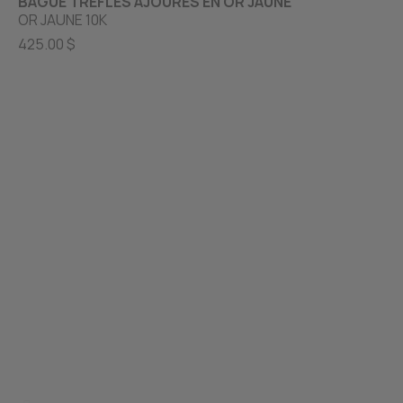
BAGUE TRÈFLES AJOURÉS EN OR JAUNE
OR JAUNE 10K
425.00 $