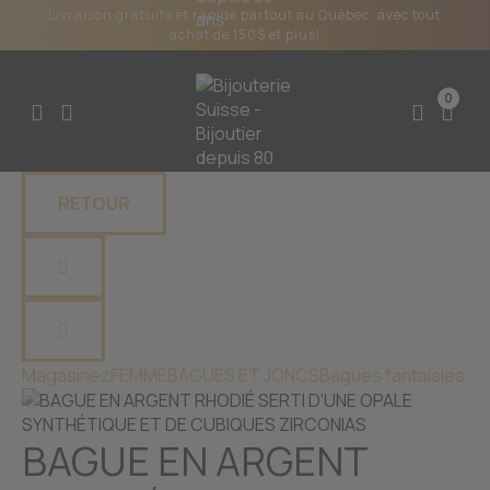
Livraison gratuite et rapide partout au Québec, avec tout
achat de 150$ et plus!
0
RETOUR
Magasinez
FEMME
BAGUES ET JONCS
Bagues fantaisies
BAGUE EN ARGENT