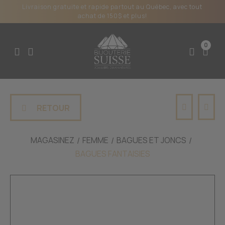
Livraison gratuite et rapide partout au Québec, avec tout
achat de 150$ et plus!
0
RETOUR
MAGASINEZ
FEMME
BAGUES ET JONCS
BAGUES FANTAISIES