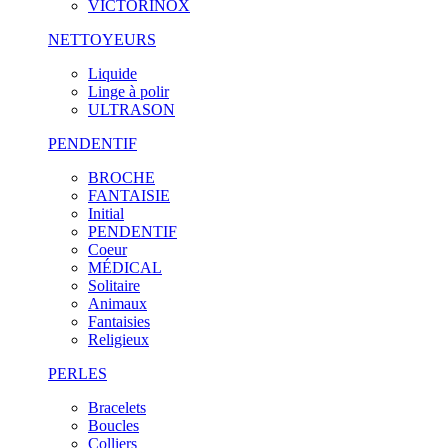
VICTORINOX
NETTOYEURS
Liquide
Linge à polir
ULTRASON
PENDENTIF
BROCHE
FANTAISIE
Initial
PENDENTIF
Coeur
MÉDICAL
Solitaire
Animaux
Fantaisies
Religieux
PERLES
Bracelets
Boucles
Colliers