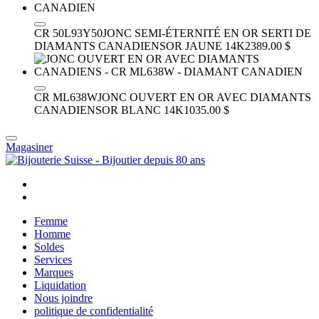
CR 50L93Y50
JONC SEMI-ÉTERNITÉ EN OR SERTI DE
DIAMANTS CANADIENS
OR JAUNE 14K
2389.00 $
CR ML638W
JONC OUVERT EN OR AVEC DIAMANTS
CANADIENS
OR BLANC 14K
1035.00 $
Magasiner
Femme
Homme
Soldes
Services
Marques
Liquidation
Nous joindre
politique de confidentialité