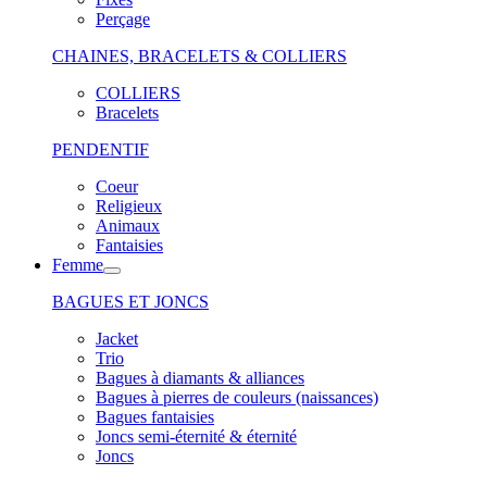
Perçage
CHAINES, BRACELETS & COLLIERS
COLLIERS
Bracelets
PENDENTIF
Coeur
Religieux
Animaux
Fantaisies
Femme
BAGUES ET JONCS
Jacket
Trio
Bagues à diamants & alliances
Bagues à pierres de couleurs (naissances)
Bagues fantaisies
Joncs semi-éternité & éternité
Joncs