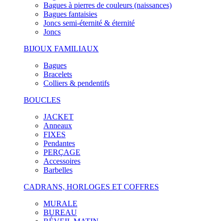
Bagues à pierres de couleurs (naissances)
Bagues fantaisies
Joncs semi-éternité & éternité
Joncs
BIJOUX FAMILIAUX
Bagues
Bracelets
Colliers & pendentifs
BOUCLES
JACKET
Anneaux
FIXES
Pendantes
PERÇAGE
Accessoires
Barbelles
CADRANS, HORLOGES ET COFFRES
MURALE
BUREAU