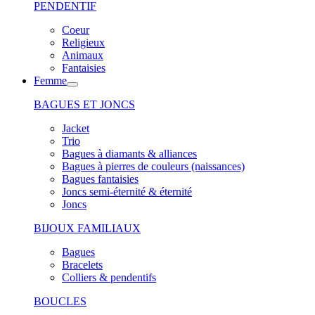
PENDENTIF
Coeur
Religieux
Animaux
Fantaisies
Femme
BAGUES ET JONCS
Jacket
Trio
Bagues à diamants & alliances
Bagues à pierres de couleurs (naissances)
Bagues fantaisies
Joncs semi-éternité & éternité
Joncs
BIJOUX FAMILIAUX
Bagues
Bracelets
Colliers & pendentifs
BOUCLES