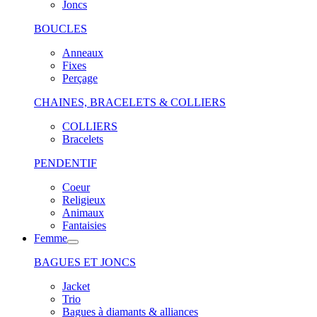
Joncs
BOUCLES
Anneaux
Fixes
Perçage
CHAINES, BRACELETS & COLLIERS
COLLIERS
Bracelets
PENDENTIF
Coeur
Religieux
Animaux
Fantaisies
Femme
BAGUES ET JONCS
Jacket
Trio
Bagues à diamants & alliances