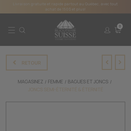
Livraison gratuite et rapide partout au Québec, avec tout
achat de 150$ et plus!
0
RETOUR
MAGASINEZ
FEMME
BAGUES ET JONCS
JONCS SEMI-ÉTERNITÉ & ÉTERNITÉ