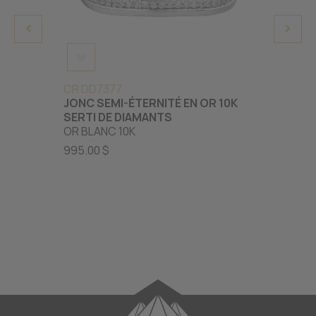
CR DD7377
S LR0
JONC SEMI-ÉTERNITÉ EN OR 10K
JONC 
SERTI DE DIAMANTS
BLANC
OR BLANC 10K
895.00
995.00 $