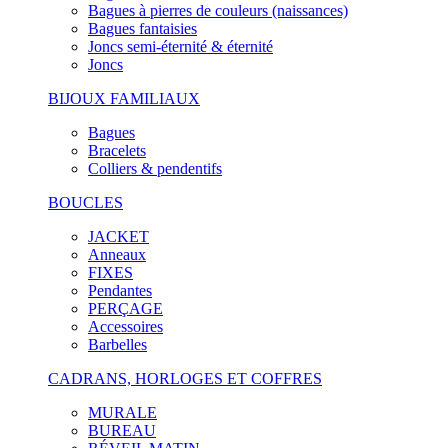
Bagues à pierres de couleurs (naissances)
Bagues fantaisies
Joncs semi-éternité & éternité
Joncs
BIJOUX FAMILIAUX
Bagues
Bracelets
Colliers & pendentifs
BOUCLES
JACKET
Anneaux
FIXES
Pendantes
PERÇAGE
Accessoires
Barbelles
CADRANS, HORLOGES ET COFFRES
MURALE
BUREAU