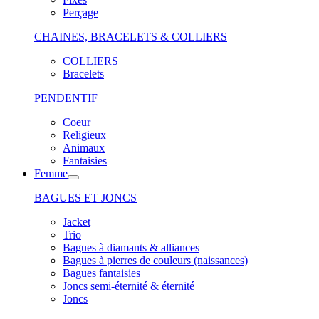
Perçage
CHAINES, BRACELETS & COLLIERS
COLLIERS
Bracelets
PENDENTIF
Coeur
Religieux
Animaux
Fantaisies
Femme
BAGUES ET JONCS
Jacket
Trio
Bagues à diamants & alliances
Bagues à pierres de couleurs (naissances)
Bagues fantaisies
Joncs semi-éternité & éternité
Joncs