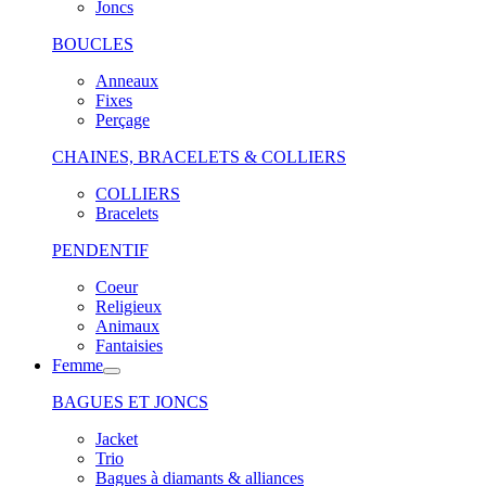
Joncs
BOUCLES
Anneaux
Fixes
Perçage
CHAINES, BRACELETS & COLLIERS
COLLIERS
Bracelets
PENDENTIF
Coeur
Religieux
Animaux
Fantaisies
Femme
BAGUES ET JONCS
Jacket
Trio
Bagues à diamants & alliances