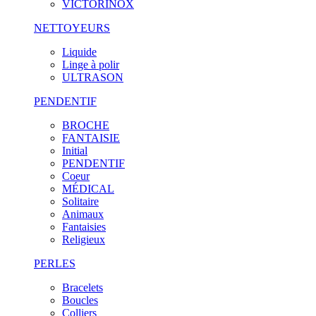
VICTORINOX
NETTOYEURS
Liquide
Linge à polir
ULTRASON
PENDENTIF
BROCHE
FANTAISIE
Initial
PENDENTIF
Coeur
MÉDICAL
Solitaire
Animaux
Fantaisies
Religieux
PERLES
Bracelets
Boucles
Colliers