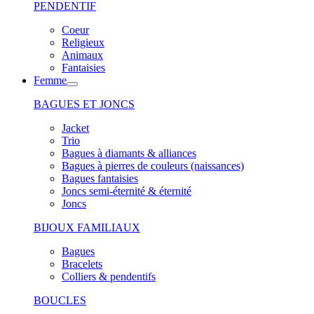
PENDENTIF
Coeur
Religieux
Animaux
Fantaisies
Femme
BAGUES ET JONCS
Jacket
Trio
Bagues à diamants & alliances
Bagues à pierres de couleurs (naissances)
Bagues fantaisies
Joncs semi-éternité & éternité
Joncs
BIJOUX FAMILIAUX
Bagues
Bracelets
Colliers & pendentifs
BOUCLES