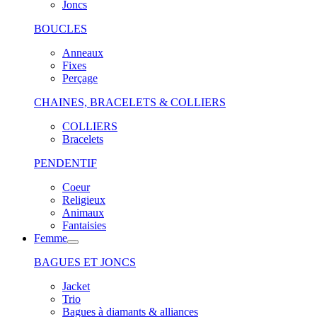
Joncs
BOUCLES
Anneaux
Fixes
Perçage
CHAINES, BRACELETS & COLLIERS
COLLIERS
Bracelets
PENDENTIF
Coeur
Religieux
Animaux
Fantaisies
Femme
BAGUES ET JONCS
Jacket
Trio
Bagues à diamants & alliances