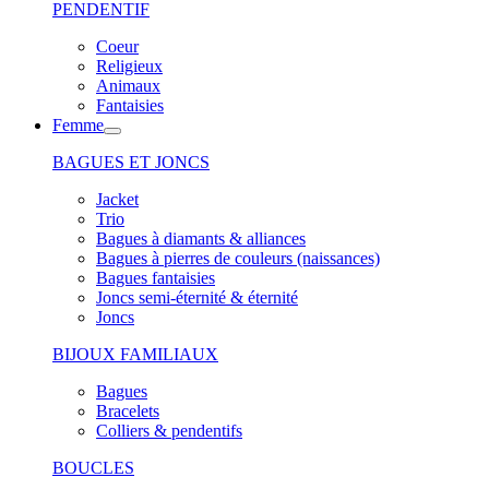
PENDENTIF
Coeur
Religieux
Animaux
Fantaisies
Femme
BAGUES ET JONCS
Jacket
Trio
Bagues à diamants & alliances
Bagues à pierres de couleurs (naissances)
Bagues fantaisies
Joncs semi-éternité & éternité
Joncs
BIJOUX FAMILIAUX
Bagues
Bracelets
Colliers & pendentifs
BOUCLES