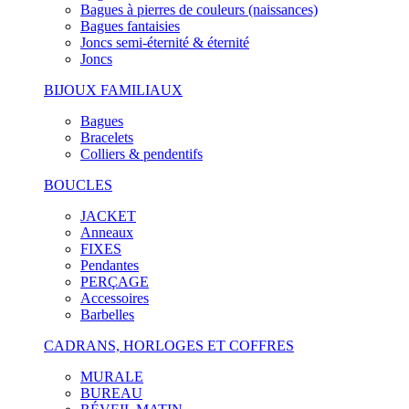
Bagues à pierres de couleurs (naissances)
Bagues fantaisies
Joncs semi-éternité & éternité
Joncs
BIJOUX FAMILIAUX
Bagues
Bracelets
Colliers & pendentifs
BOUCLES
JACKET
Anneaux
FIXES
Pendantes
PERÇAGE
Accessoires
Barbelles
CADRANS, HORLOGES ET COFFRES
MURALE
BUREAU