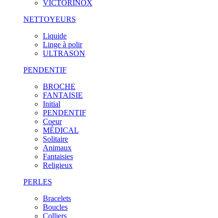
VICTORINOX
NETTOYEURS
Liquide
Linge à polir
ULTRASON
PENDENTIF
BROCHE
FANTAISIE
Initial
PENDENTIF
Coeur
MÉDICAL
Solitaire
Animaux
Fantaisies
Religieux
PERLES
Bracelets
Boucles
Colliers