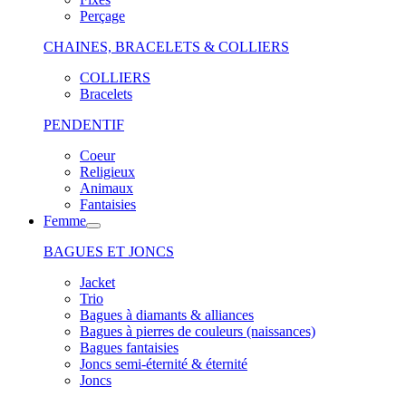
Perçage
CHAINES, BRACELETS & COLLIERS
COLLIERS
Bracelets
PENDENTIF
Coeur
Religieux
Animaux
Fantaisies
Femme
BAGUES ET JONCS
Jacket
Trio
Bagues à diamants & alliances
Bagues à pierres de couleurs (naissances)
Bagues fantaisies
Joncs semi-éternité & éternité
Joncs