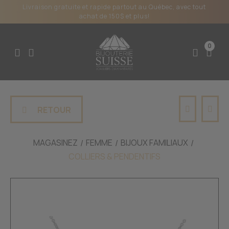
Livraison gratuite et rapide partout au Québec, avec tout
achat de 150$ et plus!
0
RETOUR
MAGASINEZ
FEMME
BIJOUX FAMILIAUX
COLLIERS & PENDENTIFS