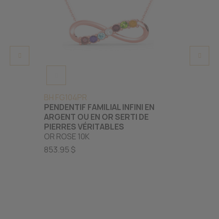
BH FG104PR
BH FG
PENDENTIF FAMILIAL INFINI EN
PENDE
ARGENT OU EN OR SERTI DE
SERTI 
PIERRES VÉRITABLES
VÉRIT
OR ROSE 10K
OR RO
853.95 $
538.95