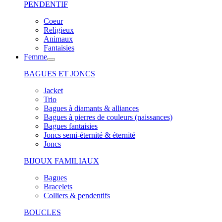
PENDENTIF
Coeur
Religieux
Animaux
Fantaisies
Femme
BAGUES ET JONCS
Jacket
Trio
Bagues à diamants & alliances
Bagues à pierres de couleurs (naissances)
Bagues fantaisies
Joncs semi-éternité & éternité
Joncs
BIJOUX FAMILIAUX
Bagues
Bracelets
Colliers & pendentifs
BOUCLES