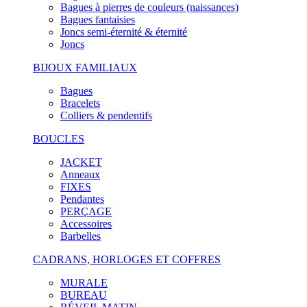
Bagues à pierres de couleurs (naissances)
Bagues fantaisies
Joncs semi-éternité & éternité
Joncs
BIJOUX FAMILIAUX
Bagues
Bracelets
Colliers & pendentifs
BOUCLES
JACKET
Anneaux
FIXES
Pendantes
PERÇAGE
Accessoires
Barbelles
CADRANS, HORLOGES ET COFFRES
MURALE
BUREAU