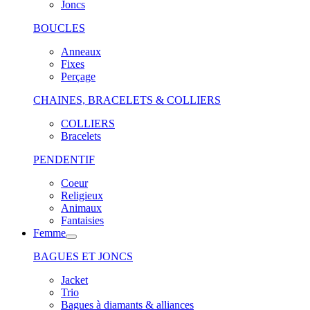
Joncs
BOUCLES
Anneaux
Fixes
Perçage
CHAINES, BRACELETS & COLLIERS
COLLIERS
Bracelets
PENDENTIF
Coeur
Religieux
Animaux
Fantaisies
Femme
BAGUES ET JONCS
Jacket
Trio
Bagues à diamants & alliances