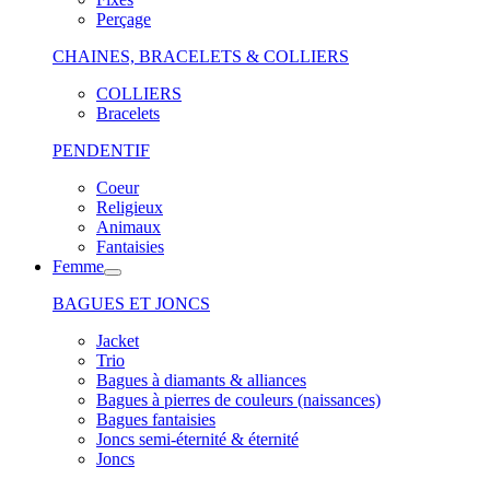
Perçage
CHAINES, BRACELETS & COLLIERS
COLLIERS
Bracelets
PENDENTIF
Coeur
Religieux
Animaux
Fantaisies
Femme
BAGUES ET JONCS
Jacket
Trio
Bagues à diamants & alliances
Bagues à pierres de couleurs (naissances)
Bagues fantaisies
Joncs semi-éternité & éternité
Joncs