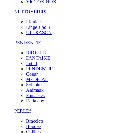
VICTORINOX
NETTOYEURS
Liquide
Linge à polir
ULTRASON
PENDENTIF
BROCHE
FANTAISIE
Initial
PENDENTIF
Coeur
MÉDICAL
Solitaire
Animaux
Fantaisies
Religieux
PERLES
Bracelets
Boucles
Colliers