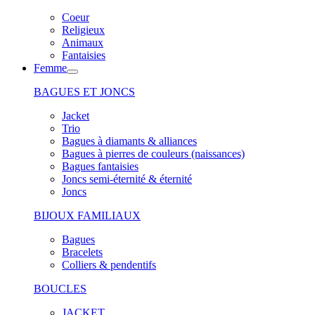
Coeur
Religieux
Animaux
Fantaisies
Femme
BAGUES ET JONCS
Jacket
Trio
Bagues à diamants & alliances
Bagues à pierres de couleurs (naissances)
Bagues fantaisies
Joncs semi-éternité & éternité
Joncs
BIJOUX FAMILIAUX
Bagues
Bracelets
Colliers & pendentifs
BOUCLES
JACKET