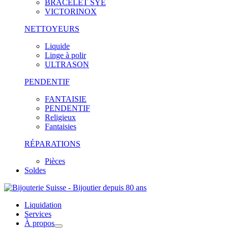
BRACELET SYE
VICTORINOX
NETTOYEURS
Liquide
Linge à polir
ULTRASON
PENDENTIF
FANTAISIE
PENDENTIF
Religieux
Fantaisies
RÉPARATIONS
Pièces
Soldes
Liquidation
Services
À propos