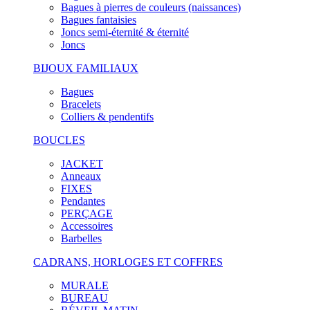
Bagues à pierres de couleurs (naissances)
Bagues fantaisies
Joncs semi-éternité & éternité
Joncs
BIJOUX FAMILIAUX
Bagues
Bracelets
Colliers & pendentifs
BOUCLES
JACKET
Anneaux
FIXES
Pendantes
PERÇAGE
Accessoires
Barbelles
CADRANS, HORLOGES ET COFFRES
MURALE
BUREAU