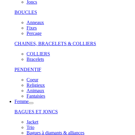
Joncs
BOUCLES
Anneaux
Fixes
Perçage
CHAINES, BRACELETS & COLLIERS
COLLIERS
Bracelets
PENDENTIF
Coeur
Religieux
Animaux
Fantaisies
Femme
BAGUES ET JONCS
Jacket
Trio
Bagues à diamants & alliances