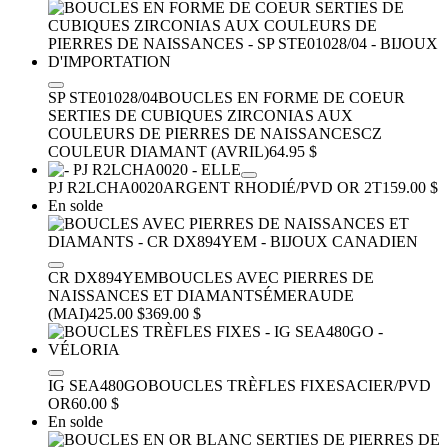
SP STE01028/04
BOUCLES EN FORME DE COEUR
SERTIES DE CUBIQUES ZIRCONIAS AUX
COULEURS DE PIERRES DE NAISSANCES
CZ
COULEUR DIAMANT (AVRIL)
64.95 $
PJ R2LCHA0020
ARGENT RHODIÉ/PVD OR 2T
159.00 $
En solde
CR DX894YEM
BOUCLES AVEC PIERRES DE
NAISSANCES ET DIAMANTS
ÉMERAUDE
(MAI)
425.00 $
369.00 $
IG SEA480GO
BOUCLES TRÈFLES FIXES
ACIER/PVD
OR
60.00 $
En solde