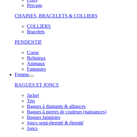
Perçage
CHAINES, BRACELETS & COLLIERS
COLLIERS
Bracelets
PENDENTIF
Coeur
Religieux
Animaux
Fantaisies
Femme
BAGUES ET JONCS
Jacket
Trio
Bagues à diamants & alliances
Bagues à pierres de couleurs (naissances)
Bagues fantaisies
Joncs semi-éternité & éternité
Joncs