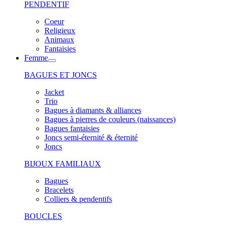
PENDENTIF
Coeur
Religieux
Animaux
Fantaisies
Femme
BAGUES ET JONCS
Jacket
Trio
Bagues à diamants & alliances
Bagues à pierres de couleurs (naissances)
Bagues fantaisies
Joncs semi-éternité & éternité
Joncs
BIJOUX FAMILIAUX
Bagues
Bracelets
Colliers & pendentifs
BOUCLES