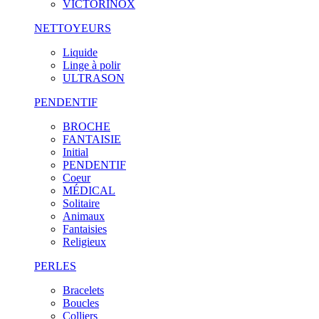
VICTORINOX
NETTOYEURS
Liquide
Linge à polir
ULTRASON
PENDENTIF
BROCHE
FANTAISIE
Initial
PENDENTIF
Coeur
MÉDICAL
Solitaire
Animaux
Fantaisies
Religieux
PERLES
Bracelets
Boucles
Colliers