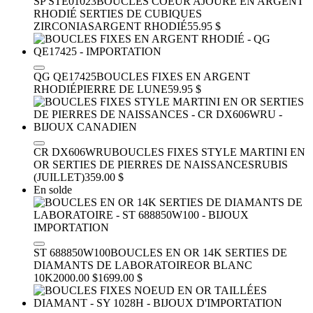
SP STE01023
BOUCLES COEUR AJOURÉ EN ARGENT
RHODIÉ SERTIES DE CUBIQUES
ZIRCONIAS
ARGENT RHODIÉ
55.95 $
QG QE17425
BOUCLES FIXES EN ARGENT
RHODIÉ
PIERRE DE LUNE
59.95 $
CR DX606WRU
BOUCLES FIXES STYLE MARTINI EN
OR SERTIES DE PIERRES DE NAISSANCES
RUBIS
(JUILLET)
359.00 $
En solde
ST 688850W100
BOUCLES EN OR 14K SERTIES DE
DIAMANTS DE LABORATOIRE
OR BLANC
10K
2000.00 $
1699.00 $