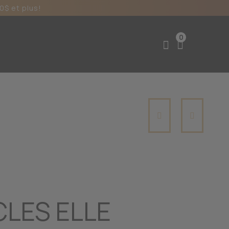
0$ et plus!
0
LES ELLE