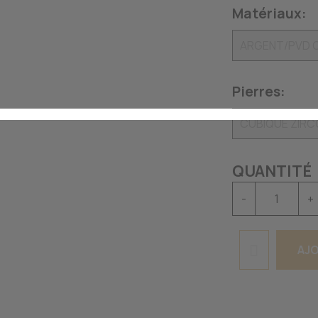
Matériaux:
Pierres:
QUANTITÉ
-
+
AJO