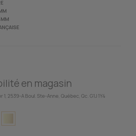
RE
5MM
14MM
ANÇAISE
ilité en magasin
r 1, 2539-A Boul. Ste-Anne, Québec, Qc. G1J 1Y4