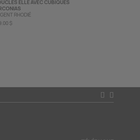
UCLES ELLE AVEC CUBIQUES
BOUCLES EN
RCONIAS
PERLES SYN
GENT RHODIÉ
ZIRCONIAS
ARGENT RHO
9.00 $
54.95 $