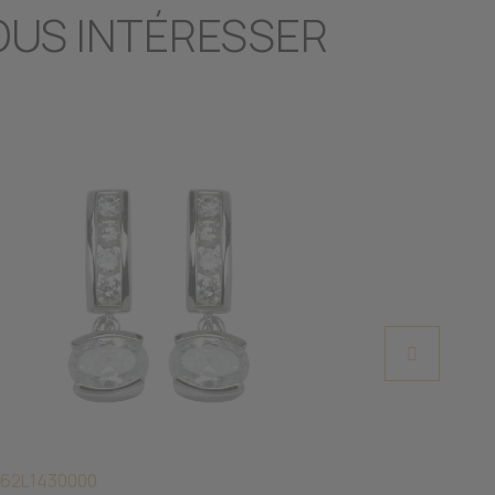
OUS INTÉRESSER
 62L1430000
SP BGE00671