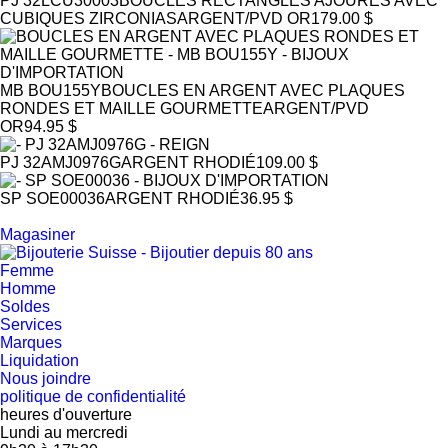
PJ 32LCU30003
BOUCLES RECTANGLES AJOURÉS AVEC
CUBIQUES ZIRCONIAS
ARGENT/PVD OR
179.00 $
MB BOU155Y
BOUCLES EN ARGENT AVEC PLAQUES
RONDES ET MAILLE GOURMETTE
ARGENT/PVD
OR
94.95 $
PJ 32AMJ0976G
ARGENT RHODIÉ
109.00 $
SP SOE00036
ARGENT RHODIÉ
36.95 $
Magasiner
Femme
Homme
Soldes
Services
Marques
Liquidation
Nous joindre
politique de confidentialité
heures d'ouverture
Lundi au mercredi