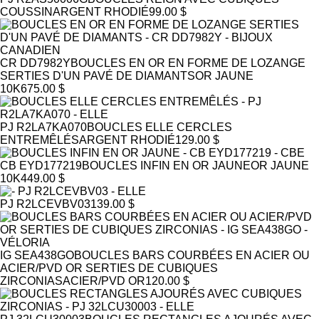
COUSSIN
ARGENT RHODIÉ
99.00 $
CR DD7982Y
BOUCLES EN OR EN FORME DE LOZANGE
SERTIES D'UN PAVÉ DE DIAMANTS
OR JAUNE
10K
675.00 $
PJ R2LA7KA070
BOUCLES ELLE CERCLES
ENTREMÊLÉS
ARGENT RHODIÉ
129.00 $
CB EYD177219
BOUCLES INFIN EN OR JAUNE
OR JAUNE
10K
449.00 $
PJ R2LCEVBV03
139.00 $
IG SEA438GO
BOUCLES BARS COURBÉES EN ACIER OU
ACIER/PVD OR SERTIES DE CUBIQUES
ZIRCONIAS
ACIER/PVD OR
120.00 $