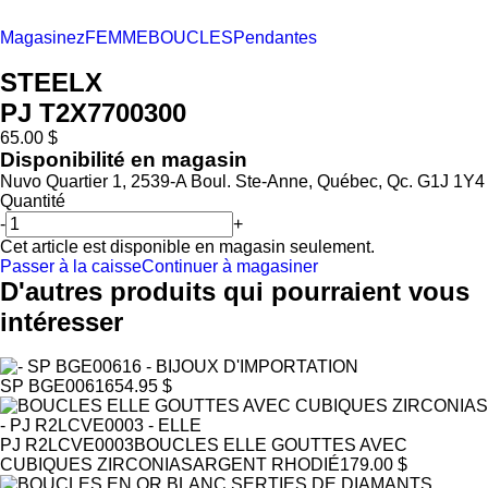
Magasinez
FEMME
BOUCLES
Pendantes
STEELX
PJ T2X7700300
65.00 $
Disponibilité en magasin
Nuvo Quartier 1, 2539-A Boul. Ste-Anne, Québec, Qc. G1J 1Y4
Quantité
-
+
Cet article est disponible en magasin seulement.
Passer à la caisse
Continuer à magasiner
D'autres produits qui pourraient vous
intéresser
SP BGE00616
54.95 $
PJ R2LCVE0003
BOUCLES ELLE GOUTTES AVEC
CUBIQUES ZIRCONIAS
ARGENT RHODIÉ
179.00 $