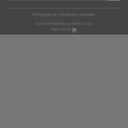
Politiques et conditions d'achats
TOUS DROITS RÉSERVÉS © COPYRIGHT 2026
PROPULSÉ PAR