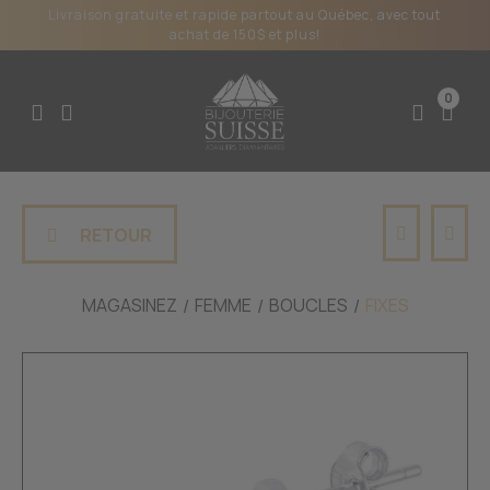
Livraison gratuite et rapide partout au Québec, avec tout
achat de 150$ et plus!
0
RETOUR
MAGASINEZ
FEMME
BOUCLES
FIXES