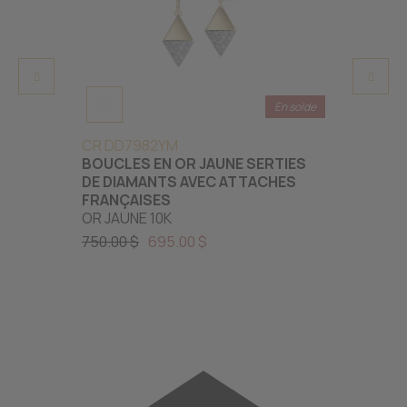
En solde
CR DD7982YM
CR AM
BOUCLES EN OR JAUNE SERTIES
BOUCL
DE DIAMANTS AVEC ATTACHES
DIAMA
FRANÇAISES
OR JAU
OR JAUNE 10K
575.00
750.00 $
695.00 $