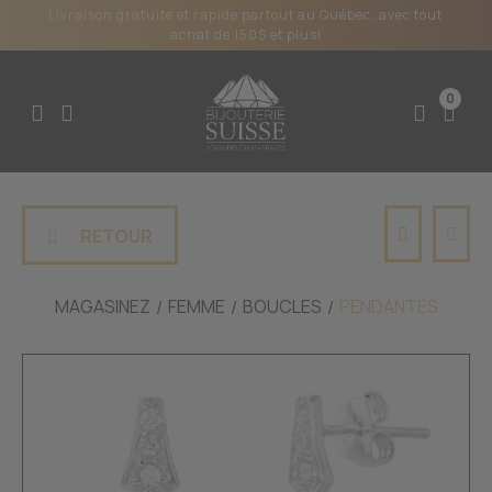
Livraison gratuite et rapide partout au Québec, avec tout
achat de 150$ et plus!
0
RETOUR
MAGASINEZ
FEMME
BOUCLES
PENDANTES