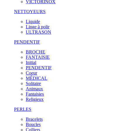
VICTORINOX
NETTOYEURS
Liquide
Linge à polir
ULTRASON
PENDENTIF
BROCHE
FANTAISIE
Initial
PENDENTIF
Coeur
MÉDICAL
Solitaire
Animaux
Fantaisies
Religieux
PERLES
Bracelets
Boucles
Colliers