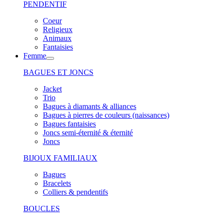
PENDENTIF
Coeur
Religieux
Animaux
Fantaisies
Femme
BAGUES ET JONCS
Jacket
Trio
Bagues à diamants & alliances
Bagues à pierres de couleurs (naissances)
Bagues fantaisies
Joncs semi-éternité & éternité
Joncs
BIJOUX FAMILIAUX
Bagues
Bracelets
Colliers & pendentifs
BOUCLES