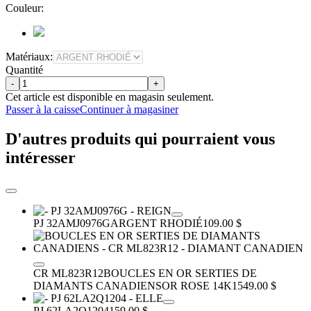
Couleur:
Matériaux:
Quantité
-
+
Cet article est disponible en magasin seulement.
Passer à la caisse
Continuer à magasiner
D'autres produits qui pourraient vous
intéresser
PJ 32AMJ0976G
ARGENT RHODIÉ
109.00 $
CR ML823R12
BOUCLES EN OR SERTIES DE
DIAMANTS CANADIENS
OR ROSE 14K
1549.00 $
PJ 62LA2Q1204
159.00 $