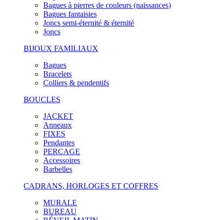
Bagues à pierres de couleurs (naissances)
Bagues fantaisies
Joncs semi-éternité & éternité
Joncs
BIJOUX FAMILIAUX
Bagues
Bracelets
Colliers & pendentifs
BOUCLES
JACKET
Anneaux
FIXES
Pendantes
PERÇAGE
Accessoires
Barbelles
CADRANS, HORLOGES ET COFFRES
MURALE
BUREAU