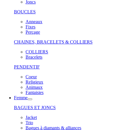
Joncs
BOUCLES
Anneaux
Fixes
Perçage
CHAINES, BRACELETS & COLLIERS
COLLIERS
Bracelets
PENDENTIF
Coeur
Religieux
Animaux
Fantaisies
Femme
BAGUES ET JONCS
Jacket
Trio
Bagues à diamants & alliances