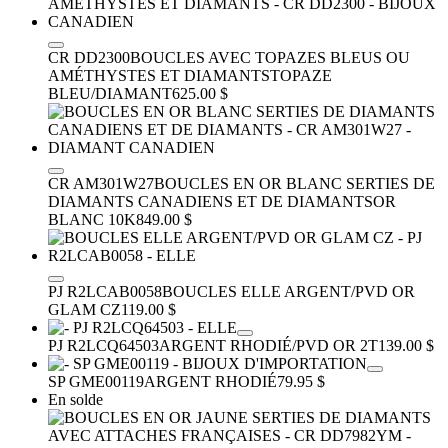
CR DD2300
BOUCLES AVEC TOPAZES BLEUS OU
AMÉTHYSTES ET DIAMANTS
TOPAZE
BLEU/DIAMANT
625.00 $
CR AM301W27
BOUCLES EN OR BLANC SERTIES DE
DIAMANTS CANADIENS ET DE DIAMANTS
OR
BLANC 10K
849.00 $
PJ R2LCAB0058
BOUCLES ELLE ARGENT/PVD OR
GLAM CZ
119.00 $
PJ R2LCQ64503
ARGENT RHODIÉ/PVD OR 2T
139.00 $
SP GME00119
ARGENT RHODIÉ
79.95 $
En solde