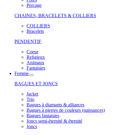
Perçage
CHAINES, BRACELETS & COLLIERS
COLLIERS
Bracelets
PENDENTIF
Coeur
Religieux
Animaux
Fantaisies
Femme
BAGUES ET JONCS
Jacket
Trio
Bagues à diamants & alliances
Bagues à pierres de couleurs (naissances)
Bagues fantaisies
Joncs semi-éternité & éternité
Joncs