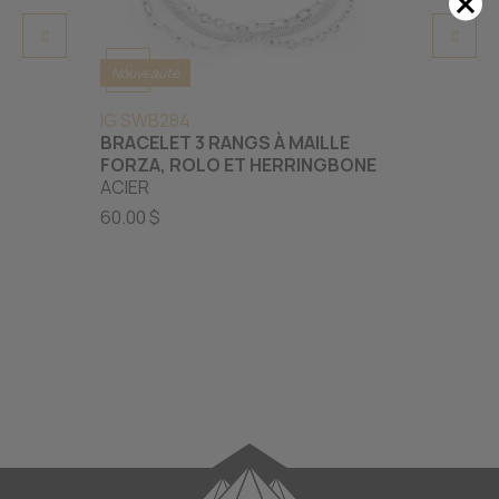
Nouveauté
IG SWB284
CR BR
BRACELET 3 RANGS À MAILLE
BRACE
FORZA, ROLO ET HERRINGBONE
DIAM
ACIER
OR JAU
60.00 $
2499.0