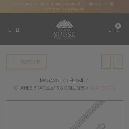
Livraison gratuite et rapide partout au Québec, avec tout
achat de 150$ et plus!
0
RETOUR
MAGASINEZ
FEMME
CHAINES,BRACELETS & COLLIERS
BRACELETS