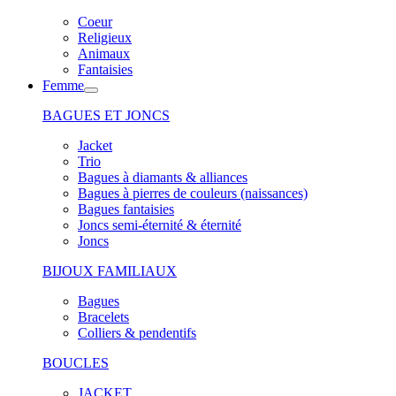
Coeur
Religieux
Animaux
Fantaisies
Femme
BAGUES ET JONCS
Jacket
Trio
Bagues à diamants & alliances
Bagues à pierres de couleurs (naissances)
Bagues fantaisies
Joncs semi-éternité & éternité
Joncs
BIJOUX FAMILIAUX
Bagues
Bracelets
Colliers & pendentifs
BOUCLES
JACKET