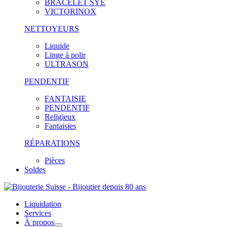
BRACELET SYE
VICTORINOX
NETTOYEURS
Liquide
Linge à polir
ULTRASON
PENDENTIF
FANTAISIE
PENDENTIF
Religieux
Fantaisies
RÉPARATIONS
Pièces
Soldes
Liquidation
Services
À propos