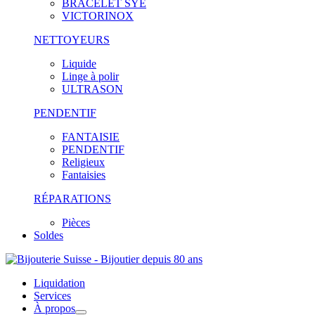
BRACELET SYE
VICTORINOX
NETTOYEURS
Liquide
Linge à polir
ULTRASON
PENDENTIF
FANTAISIE
PENDENTIF
Religieux
Fantaisies
RÉPARATIONS
Pièces
Soldes
Liquidation
Services
À propos