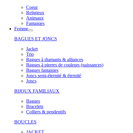
Coeur
Religieux
Animaux
Fantaisies
Femme
BAGUES ET JONCS
Jacket
Trio
Bagues à diamants & alliances
Bagues à pierres de couleurs (naissances)
Bagues fantaisies
Joncs semi-éternité & éternité
Joncs
BIJOUX FAMILIAUX
Bagues
Bracelets
Colliers & pendentifs
BOUCLES
JACKET