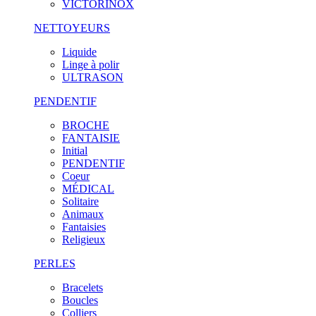
VICTORINOX
NETTOYEURS
Liquide
Linge à polir
ULTRASON
PENDENTIF
BROCHE
FANTAISIE
Initial
PENDENTIF
Coeur
MÉDICAL
Solitaire
Animaux
Fantaisies
Religieux
PERLES
Bracelets
Boucles
Colliers