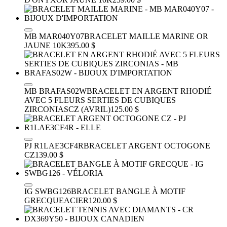
MB MAR040Y07
BRACELET MAILLE MARINE
OR
JAUNE 10K
395.00 $
MB BRAFAS02W
BRACELET EN ARGENT RHODIÉ
AVEC 5 FLEURS SERTIES DE CUBIQUES
ZIRCONIAS
CZ (AVRIL)
125.00 $
PJ R1LAE3CF4R
BRACELET ARGENT OCTOGONE
CZ
139.00 $
IG SWBG126
BRACELET BANGLE À MOTIF
GRECQUE
ACIER
120.00 $