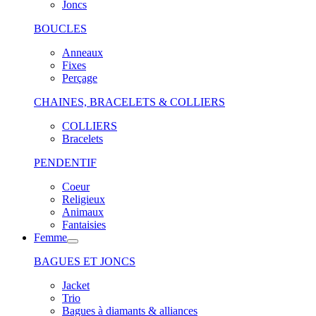
Joncs
BOUCLES
Anneaux
Fixes
Perçage
CHAINES, BRACELETS & COLLIERS
COLLIERS
Bracelets
PENDENTIF
Coeur
Religieux
Animaux
Fantaisies
Femme
BAGUES ET JONCS
Jacket
Trio
Bagues à diamants & alliances