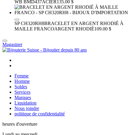
WB BMD437
ACIER
135.00 $
SP CH320RH8
BRACELET EN ARGENT RHODIÉ À
MAILLE FRANCO
ARGENT RHODIÉ
109.00 $
Magasiner
Femme
Homme
Soldes
Services
Marques
Liquidation
Nous joindre
politique de confidentialité
heures d'ouverture
Lundi au mercredi