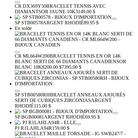
CR DX369Y50
BRACELET TENNIS AVEC
DIAMANTS
OR JAUNE 10K
3149.00 $
SP STB00578
ARGENT RHODIÉ
89.95 $
En solde
CR ML664W200
BRACELET TENNIS EN OR 14K
BLANC SERTI DE 66 DIAMANTS CANADIENS
OR
BLANC 10K
8200.00 $
7395.00 $
SP STB00580RH
BRACELET ANNEAUX AJOURÉS
SERTI DE CUBIQUES ZIRCONIAS
ARGENT
RHODIÉ
115.00 $
SP BGB00081
ARGENT RHODIÉ
69.95 $
PJ R1LAHLA94R
159.00 $