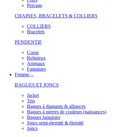
Perçage
CHAINES, BRACELETS & COLLIERS
COLLIERS
Bracelets
PENDENTIF
Coeur
Religieux
Animaux
Fantaisies
Femme
BAGUES ET JONCS
Jacket
Trio
Bagues à diamants & alliances
Bagues à pierres de couleurs (naissances)
Bagues fantaisies
Joncs semi-éternité & éternité
Joncs