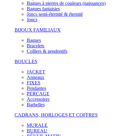
Bagues à pierres de couleurs (naissances)
Bagues fantaisies
Joncs semi-éternité & éternité
Joncs
BIJOUX FAMILIAUX
Bagues
Bracelets
Colliers & pendentifs
BOUCLES
JACKET
Anneaux
FIXES
Pendantes
PERÇAGE
Accessoires
Barbelles
CADRANS, HORLOGES ET COFFRES
MURALE
BUREAU