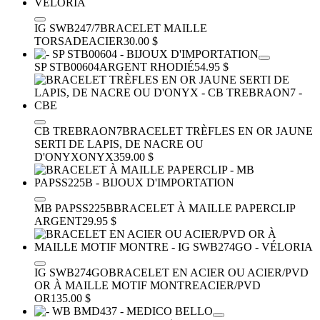
IG SWB247/7
BRACELET MAILLE
TORSADE
ACIER
30.00 $
SP STB00604
ARGENT RHODIÉ
54.95 $
CB TREBRAON7
BRACELET TRÈFLES EN OR JAUNE
SERTI DE LAPIS, DE NACRE OU
D'ONYX
ONYX
359.00 $
MB PAPSS225B
BRACELET À MAILLE PAPERCLIP
ARGENT
29.95 $
IG SWB274GO
BRACELET EN ACIER OU ACIER/PVD
OR À MAILLE MOTIF MONTRE
ACIER/PVD
OR
135.00 $