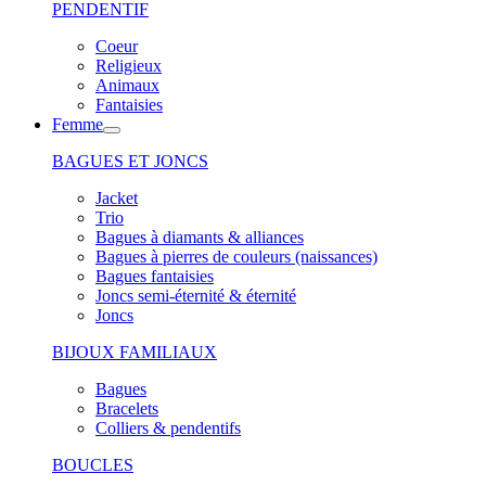
PENDENTIF
Coeur
Religieux
Animaux
Fantaisies
Femme
BAGUES ET JONCS
Jacket
Trio
Bagues à diamants & alliances
Bagues à pierres de couleurs (naissances)
Bagues fantaisies
Joncs semi-éternité & éternité
Joncs
BIJOUX FAMILIAUX
Bagues
Bracelets
Colliers & pendentifs
BOUCLES