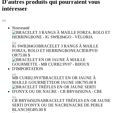
D'autres produits qui pourraient vous
intéresser
Nouveauté
IG SWB284GO
BRACELET 3 RANGS À MAILLE
FORZA, ROLO ET HERRINGBONE
ACIER/PVD
OR
75.00 $
MB CURB2.9Y07
BRACELET EN OR JAUNE À
MAILLE GOURMETTE
OR JAUNE 10K
795.00 $
CB BRY04502NA
BRACELET TRÈFLES EN OR JAUNE
SERTI D'ONYX OU DE NACRE
NACRE DE PERLE
BLANCHE
495.00 $