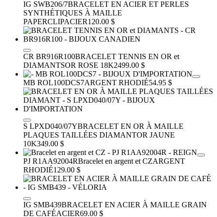
IG SWB206/7
BRACELET EN ACIER ET PERLES
SYNTHÉTIQUES À MAILLE
PAPERCLIP
ACIER
120.00 $
CR BR916R100
BRACELET TENNIS EN OR et
DIAMANTS
OR ROSE 18K
2499.00 $
MB ROL100DCS7
ARGENT RHODIÉ
54.95 $
S LPXD040/07Y
BRACELET EN OR À MAILLE
PLAQUES TAILLÉES DIAMANT
OR JAUNE
10K
349.00 $
PJ R1AA92004R
Bracelet en argent et CZ
ARGENT
RHODIÉ
129.00 $
IG SMB439
BRACELET EN ACIER À MAILLE GRAIN
DE CAFÉ
ACIER
69.00 $