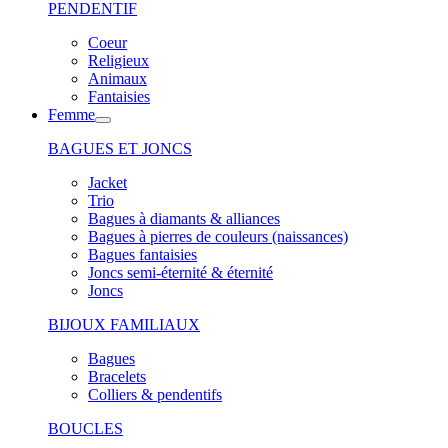
PENDENTIF
Coeur
Religieux
Animaux
Fantaisies
Femme
BAGUES ET JONCS
Jacket
Trio
Bagues à diamants & alliances
Bagues à pierres de couleurs (naissances)
Bagues fantaisies
Joncs semi-éternité & éternité
Joncs
BIJOUX FAMILIAUX
Bagues
Bracelets
Colliers & pendentifs
BOUCLES