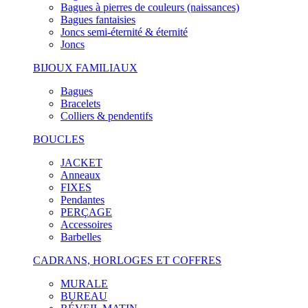
Bagues à pierres de couleurs (naissances)
Bagues fantaisies
Joncs semi-éternité & éternité
Joncs
BIJOUX FAMILIAUX
Bagues
Bracelets
Colliers & pendentifs
BOUCLES
JACKET
Anneaux
FIXES
Pendantes
PERÇAGE
Accessoires
Barbelles
CADRANS, HORLOGES ET COFFRES
MURALE
BUREAU