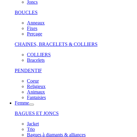
Joncs
BOUCLES
Anneaux
Fixes
Perçage
CHAINES, BRACELETS & COLLIERS
COLLIERS
Bracelets
PENDENTIF
Coeur
Religieux
Animaux
Fantaisies
Femme
BAGUES ET JONCS
Jacket
Trio
Bagues à diamants & alliances