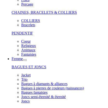
Perçage
CHAINES, BRACELETS & COLLIERS
COLLIERS
Bracelets
PENDENTIF
Coeur
Religieux
Animaux
Fantaisies
Femme
BAGUES ET JONCS
Jacket
Trio
Bagues à diamants & alliances
Bagues à pierres de couleurs (naissances)
Bagues fantaisies
Joncs semi-éternité & éternité
Joncs