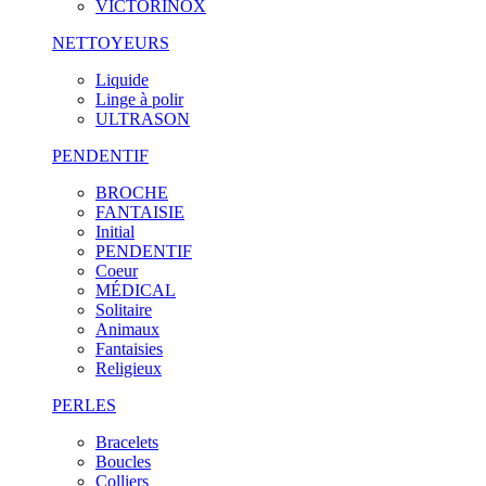
VICTORINOX
NETTOYEURS
Liquide
Linge à polir
ULTRASON
PENDENTIF
BROCHE
FANTAISIE
Initial
PENDENTIF
Coeur
MÉDICAL
Solitaire
Animaux
Fantaisies
Religieux
PERLES
Bracelets
Boucles
Colliers