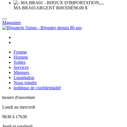
MA BRA01
ARGENT RHODIÉ
90.00 $
Magasiner
Femme
Homme
Soldes
Services
Marques
Liquidation
Nous joindre
politique de confidentialité
heures d'ouverture
Lundi au mercredi
9h30
à
17h30
Jeudi et vendredi