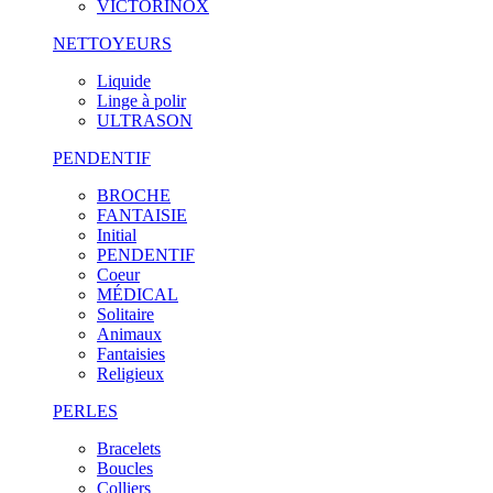
VICTORINOX
NETTOYEURS
Liquide
Linge à polir
ULTRASON
PENDENTIF
BROCHE
FANTAISIE
Initial
PENDENTIF
Coeur
MÉDICAL
Solitaire
Animaux
Fantaisies
Religieux
PERLES
Bracelets
Boucles
Colliers