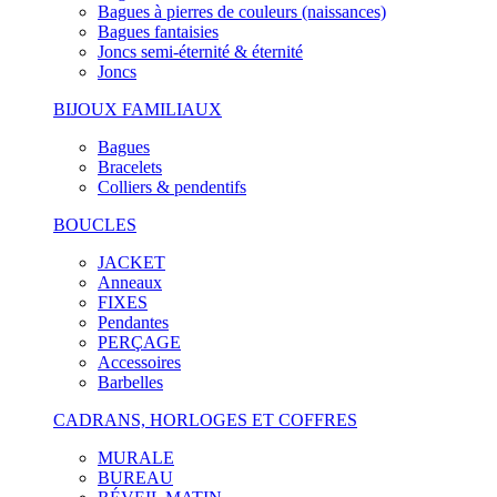
Bagues à pierres de couleurs (naissances)
Bagues fantaisies
Joncs semi-éternité & éternité
Joncs
BIJOUX FAMILIAUX
Bagues
Bracelets
Colliers & pendentifs
BOUCLES
JACKET
Anneaux
FIXES
Pendantes
PERÇAGE
Accessoires
Barbelles
CADRANS, HORLOGES ET COFFRES
MURALE
BUREAU