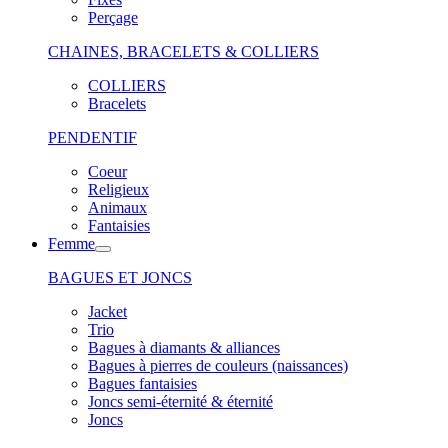
Perçage
CHAINES, BRACELETS & COLLIERS
COLLIERS
Bracelets
PENDENTIF
Coeur
Religieux
Animaux
Fantaisies
Femme
BAGUES ET JONCS
Jacket
Trio
Bagues à diamants & alliances
Bagues à pierres de couleurs (naissances)
Bagues fantaisies
Joncs semi-éternité & éternité
Joncs