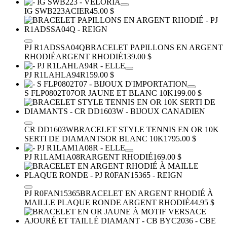
IG SWB223
ACIER
45.00 $
PJ R1ADSSA04Q
BRACELET PAPILLONS EN ARGENT
RHODIÉ
ARGENT RHODIÉ
139.00 $
PJ R1LAHLA94R
159.00 $
S FLP0802T07
OR JAUNE ET BLANC 10K
199.00 $
CR DD1603W
BRACELET STYLE TENNIS EN OR 10K
SERTI DE DIAMANTS
OR BLANC 10K
1795.00 $
PJ R1LAM1A08R
ARGENT RHODIÉ
169.00 $
PJ R0FAN15365
BRACELET EN ARGENT RHODIÉ À
MAILLE PLAQUE RONDE
ARGENT RHODIÉ
44.95 $