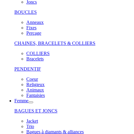
Joncs
BOUCLES
Anneaux
Fixes
Perçage
CHAINES, BRACELETS & COLLIERS
COLLIERS
Bracelets
PENDENTIF
Coeur
Religieux
Animaux
Fantaisies
Femme
BAGUES ET JONCS
Jacket
Trio
Bagues à diamants & alliances