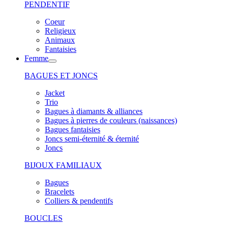
PENDENTIF
Coeur
Religieux
Animaux
Fantaisies
Femme
BAGUES ET JONCS
Jacket
Trio
Bagues à diamants & alliances
Bagues à pierres de couleurs (naissances)
Bagues fantaisies
Joncs semi-éternité & éternité
Joncs
BIJOUX FAMILIAUX
Bagues
Bracelets
Colliers & pendentifs
BOUCLES