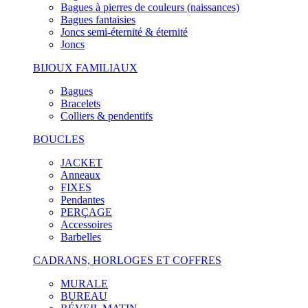
Bagues à pierres de couleurs (naissances)
Bagues fantaisies
Joncs semi-éternité & éternité
Joncs
BIJOUX FAMILIAUX
Bagues
Bracelets
Colliers & pendentifs
BOUCLES
JACKET
Anneaux
FIXES
Pendantes
PERÇAGE
Accessoires
Barbelles
CADRANS, HORLOGES ET COFFRES
MURALE
BUREAU