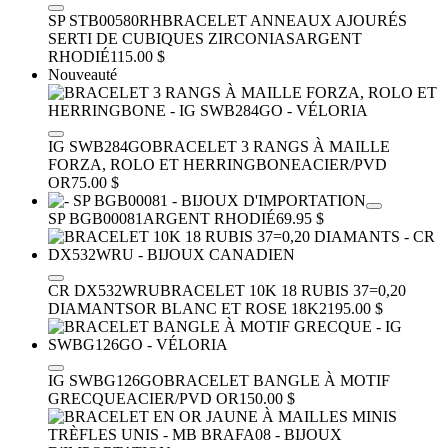
SP STB00580RH
BRACELET ANNEAUX AJOURÉS
SERTI DE CUBIQUES ZIRCONIAS
ARGENT
RHODIÉ
115.00 $
Nouveauté
IG SWB284GO
BRACELET 3 RANGS À MAILLE
FORZA, ROLO ET HERRINGBONE
ACIER/PVD
OR
75.00 $
SP BGB00081
ARGENT RHODIÉ
69.95 $
CR DX532WRU
BRACELET 10K 18 RUBIS 37=0,20
DIAMANTS
OR BLANC ET ROSE 18K
2195.00 $
IG SWBG126GO
BRACELET BANGLE À MOTIF
GRECQUE
ACIER/PVD OR
150.00 $