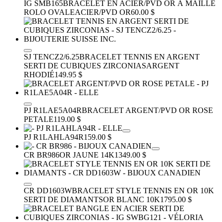
IG SMB165
BRACELET EN ACIER/PVD OR À MAILLE
ROLO OVALE
ACIER/PVD OR
60.00 $
SJ TENCZ2/6.25
BRACELET TENNIS EN ARGENT
SERTI DE CUBIQUES ZIRCONIAS
ARGENT
RHODIÉ
149.95 $
PJ R1LAE5A04R
BRACELET ARGENT/PVD OR ROSE
PETALE
119.00 $
PJ R1LAHLA94R
159.00 $
CR BR986
OR JAUNE 14K
1349.00 $
CR DD1603W
BRACELET STYLE TENNIS EN OR 10K
SERTI DE DIAMANTS
OR BLANC 10K
1795.00 $