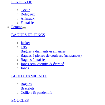
PENDENTIF
Coeur
Religieux
Animaux
Fantaisies
Femme
BAGUES ET JONCS
Jacket
Trio
Bagues à diamants & alliances
Bagues à pierres de couleurs (naissances)
Bagues fantaisies
Joncs semi-éternité & éternité
Joncs
BIJOUX FAMILIAUX
Bagues
Bracelets
Colliers & pendentifs
BOUCLES