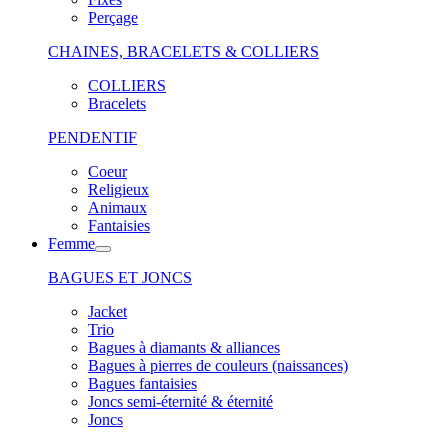
Perçage
CHAINES, BRACELETS & COLLIERS
COLLIERS
Bracelets
PENDENTIF
Coeur
Religieux
Animaux
Fantaisies
Femme
BAGUES ET JONCS
Jacket
Trio
Bagues à diamants & alliances
Bagues à pierres de couleurs (naissances)
Bagues fantaisies
Joncs semi-éternité & éternité
Joncs