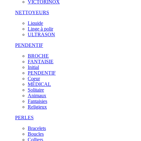
VICTORINOX
NETTOYEURS
Liquide
Linge à polir
ULTRASON
PENDENTIF
BROCHE
FANTAISIE
Initial
PENDENTIF
Coeur
MÉDICAL
Solitaire
Animaux
Fantaisies
Religieux
PERLES
Bracelets
Boucles
Colliers