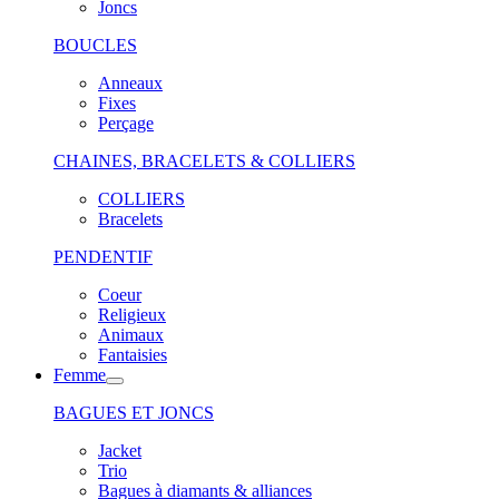
Joncs
BOUCLES
Anneaux
Fixes
Perçage
CHAINES, BRACELETS & COLLIERS
COLLIERS
Bracelets
PENDENTIF
Coeur
Religieux
Animaux
Fantaisies
Femme
BAGUES ET JONCS
Jacket
Trio
Bagues à diamants & alliances