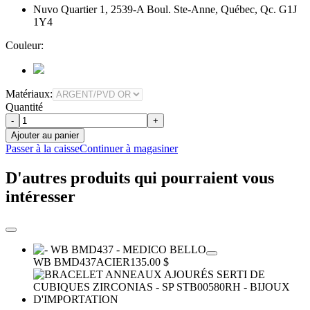
Nuvo Quartier 1, 2539-A Boul. Ste-Anne, Québec, Qc. G1J
1Y4
Couleur:
Matériaux:
Quantité
-
+
Ajouter au panier
Passer à la caisse
Continuer à magasiner
D'autres produits qui pourraient vous
intéresser
WB BMD437
ACIER
135.00 $