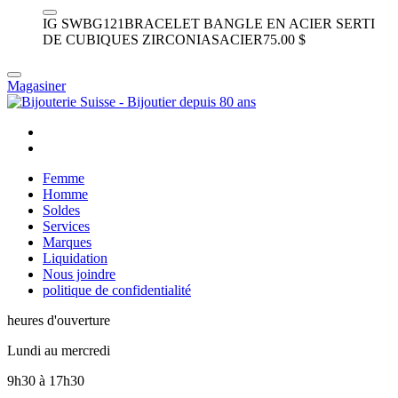
IG SWBG121
BRACELET BANGLE EN ACIER SERTI
DE CUBIQUES ZIRCONIAS
ACIER
75.00 $
Magasiner
Femme
Homme
Soldes
Services
Marques
Liquidation
Nous joindre
politique de confidentialité
heures d'ouverture
Lundi au mercredi
9h30
à
17h30