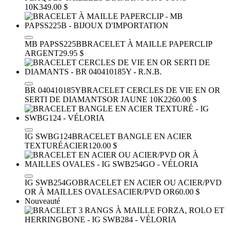
10K
349.00 $
MB PAPSS225B
BRACELET À MAILLE PAPERCLIP
ARGENT
29.95 $
BR 040410185Y
BRACELET CERCLES DE VIE EN OR
SERTI DE DIAMANTS
OR JAUNE 10K
2260.00 $
IG SWBG124
BRACELET BANGLE EN ACIER
TEXTURÉ
ACIER
120.00 $
IG SWB254GO
BRACELET EN ACIER OU ACIER/PVD
OR À MAILLES OVALES
ACIER/PVD OR
60.00 $
Nouveauté