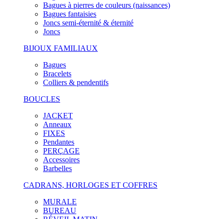
Bagues à pierres de couleurs (naissances)
Bagues fantaisies
Joncs semi-éternité & éternité
Joncs
BIJOUX FAMILIAUX
Bagues
Bracelets
Colliers & pendentifs
BOUCLES
JACKET
Anneaux
FIXES
Pendantes
PERÇAGE
Accessoires
Barbelles
CADRANS, HORLOGES ET COFFRES
MURALE
BUREAU