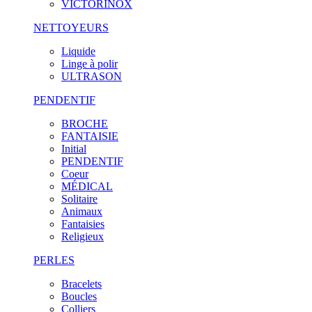
VICTORINOX
NETTOYEURS
Liquide
Linge à polir
ULTRASON
PENDENTIF
BROCHE
FANTAISIE
Initial
PENDENTIF
Coeur
MÉDICAL
Solitaire
Animaux
Fantaisies
Religieux
PERLES
Bracelets
Boucles
Colliers