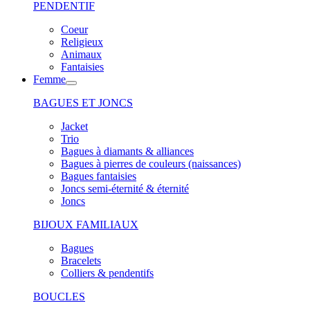
PENDENTIF
Coeur
Religieux
Animaux
Fantaisies
Femme
BAGUES ET JONCS
Jacket
Trio
Bagues à diamants & alliances
Bagues à pierres de couleurs (naissances)
Bagues fantaisies
Joncs semi-éternité & éternité
Joncs
BIJOUX FAMILIAUX
Bagues
Bracelets
Colliers & pendentifs
BOUCLES