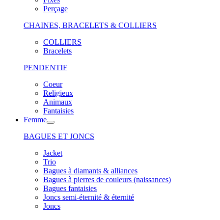
Perçage
CHAINES, BRACELETS & COLLIERS
COLLIERS
Bracelets
PENDENTIF
Coeur
Religieux
Animaux
Fantaisies
Femme
BAGUES ET JONCS
Jacket
Trio
Bagues à diamants & alliances
Bagues à pierres de couleurs (naissances)
Bagues fantaisies
Joncs semi-éternité & éternité
Joncs