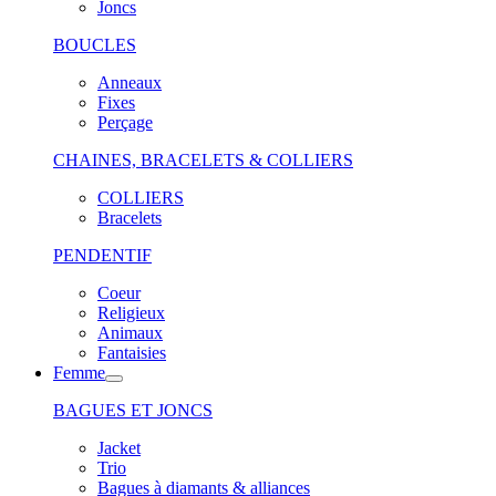
Joncs
BOUCLES
Anneaux
Fixes
Perçage
CHAINES, BRACELETS & COLLIERS
COLLIERS
Bracelets
PENDENTIF
Coeur
Religieux
Animaux
Fantaisies
Femme
BAGUES ET JONCS
Jacket
Trio
Bagues à diamants & alliances