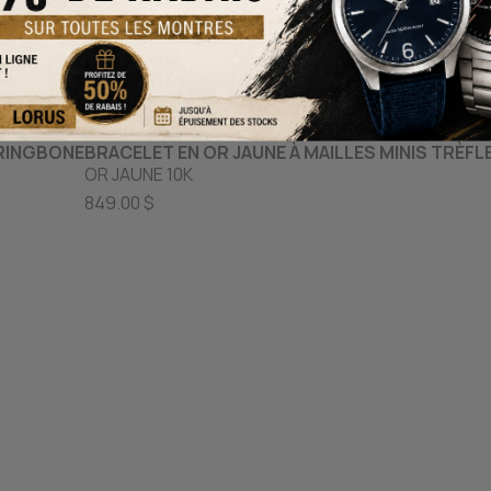
MB BRAFA08
RRINGBONE
BRACELET EN OR JAUNE À MAILLES MINIS TRÈFL
OR JAUNE 10K
849.00 $