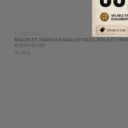
IG SWB284GO
BRACELET 3 RANGS À MAILLE FORZA, ROLO ET HE
ACIER/PVD OR
75.00 $