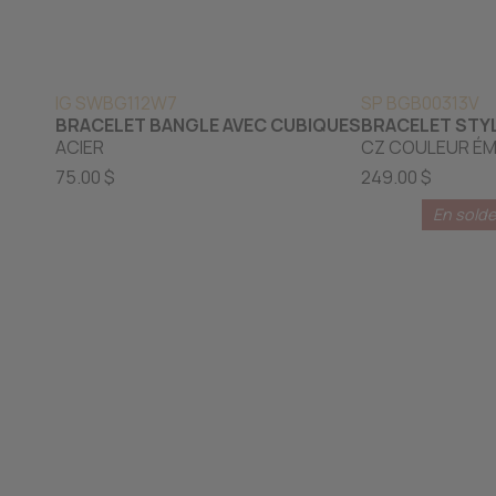
IG SWBG112W7
SP BGB00313V
BRACELET BANGLE AVEC CUBIQUES
BRACELET STYL
ACIER
CZ COULEUR ÉM
75.00 $
249.00 $
En solde