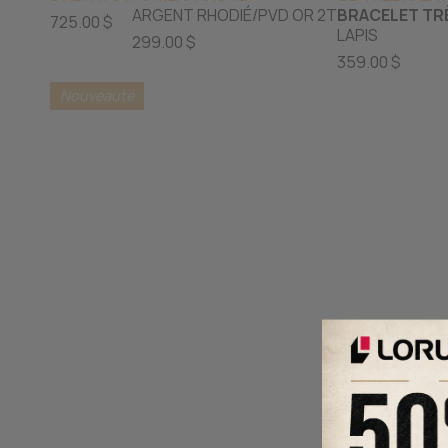
ARGENT RHODIÉ/PVD OR 2T
BRACELET TRÈ
725.00 $
LAPIS
299.00 $
359.00 $
Nouveauté