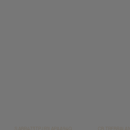
S ABR473T
PJ R1LAPAA94Q
CB TREBRALA1