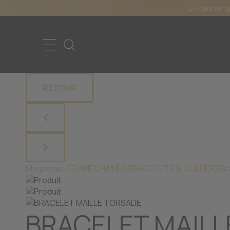
Livraison 
RETOUR
Magasinez
FEMME
CHAINES,BRACELETS & COLLIERS
Br
BRACELET MAILL