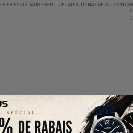
FLES EN OR JAUNE SERTI DE LAPIS, DE NACRE OU D'ONYX
B
O
3