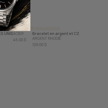
IG SWB223
PJ R1AA92004R
ES UNIS
ACIER
Bracelet en argent et CZ
ARGENT RHODIÉ
45.00 $
129.00 $