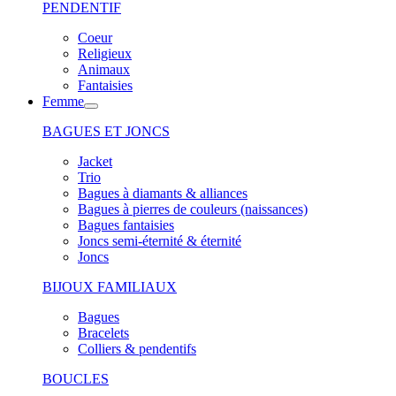
PENDENTIF
Coeur
Religieux
Animaux
Fantaisies
Femme
BAGUES ET JONCS
Jacket
Trio
Bagues à diamants & alliances
Bagues à pierres de couleurs (naissances)
Bagues fantaisies
Joncs semi-éternité & éternité
Joncs
BIJOUX FAMILIAUX
Bagues
Bracelets
Colliers & pendentifs
BOUCLES