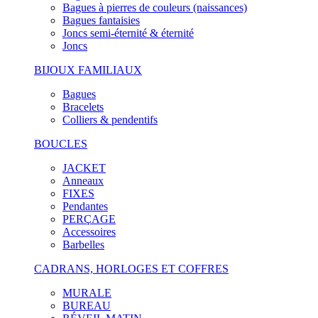
Bagues à pierres de couleurs (naissances)
Bagues fantaisies
Joncs semi-éternité & éternité
Joncs
BIJOUX FAMILIAUX
Bagues
Bracelets
Colliers & pendentifs
BOUCLES
JACKET
Anneaux
FIXES
Pendantes
PERÇAGE
Accessoires
Barbelles
CADRANS, HORLOGES ET COFFRES
MURALE
BUREAU