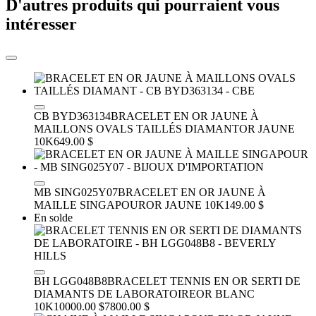
D'autres produits qui pourraient vous
intéresser
CB BYD363134
BRACELET EN OR JAUNE À
MAILLONS OVALS TAILLÉS DIAMANT
OR JAUNE
10K
649.00 $
MB SING025Y07
BRACELET EN OR JAUNE À
MAILLE SINGAPOUR
OR JAUNE 10K
149.00 $
En solde
BH LGG048B8
BRACELET TENNIS EN OR SERTI DE
DIAMANTS DE LABORATOIRE
OR BLANC
10K
10000.00 $
7800.00 $