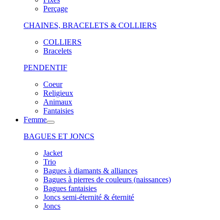
Perçage
CHAINES, BRACELETS & COLLIERS
COLLIERS
Bracelets
PENDENTIF
Coeur
Religieux
Animaux
Fantaisies
Femme
BAGUES ET JONCS
Jacket
Trio
Bagues à diamants & alliances
Bagues à pierres de couleurs (naissances)
Bagues fantaisies
Joncs semi-éternité & éternité
Joncs