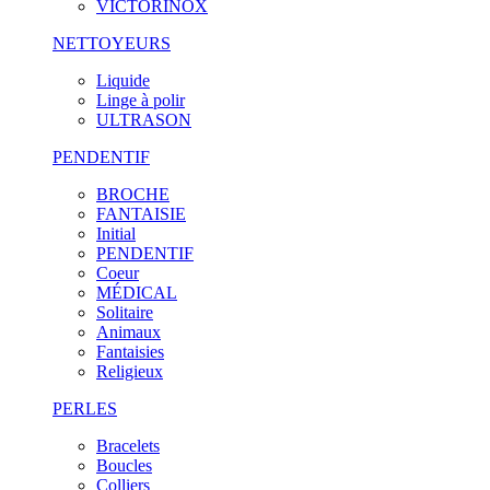
VICTORINOX
NETTOYEURS
Liquide
Linge à polir
ULTRASON
PENDENTIF
BROCHE
FANTAISIE
Initial
PENDENTIF
Coeur
MÉDICAL
Solitaire
Animaux
Fantaisies
Religieux
PERLES
Bracelets
Boucles
Colliers