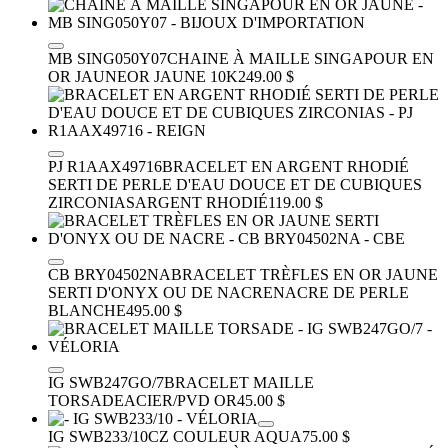
MB SING050Y07
CHAINE À MAILLE SINGAPOUR EN
OR JAUNE
OR JAUNE 10K
249.00 $
PJ R1AAX49716
BRACELET EN ARGENT RHODIÉ
SERTI DE PERLE D'EAU DOUCE ET DE CUBIQUES
ZIRCONIAS
ARGENT RHODIÉ
119.00 $
CB BRY04502NA
BRACELET TRÈFLES EN OR JAUNE
SERTI D'ONYX OU DE NACRE
NACRE DE PERLE
BLANCHE
495.00 $
IG SWB247GO/7
BRACELET MAILLE
TORSADE
ACIER/PVD OR
45.00 $
IG SWB233/10
CZ COULEUR AQUA
75.00 $