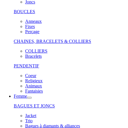
Joncs
BOUCLES
Anneaux
Fixes
Perçage
CHAINES, BRACELETS & COLLIERS
COLLIERS
Bracelets
PENDENTIF
Coeur
Religieux
Animaux
Fantaisies
Femme
BAGUES ET JONCS
Jacket
Trio
Bagues à diamants & alliances