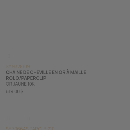
SY 9328/09
CHAINE DE CHEVILLE EN OR À MAILLE
ROLO/PAPERCLIP
OR JAUNE 10K
619.00 $
SY 7066A
S PAPCL3.210