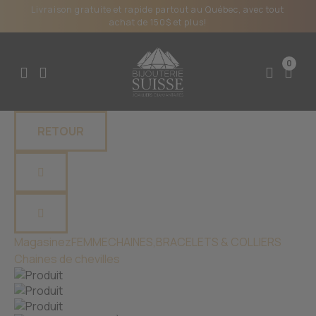
Livraison gratuite et rapide partout au Québec, avec tout
achat de 150$ et plus!
0
RETOUR
Magasinez
FEMME
CHAINES,BRACELETS & COLLIERS
Chaines de chevilles