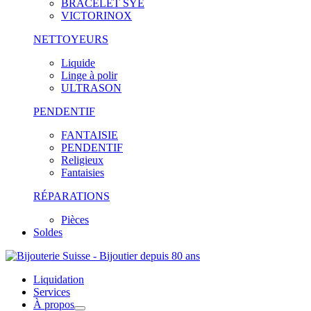
BRACELET SYE
VICTORINOX
NETTOYEURS
Liquide
Linge à polir
ULTRASON
PENDENTIF
FANTAISIE
PENDENTIF
Religieux
Fantaisies
RÉPARATIONS
Pièces
Soldes
Liquidation
Services
À propos