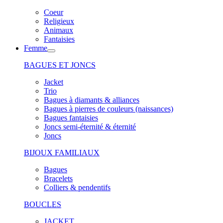
Coeur
Religieux
Animaux
Fantaisies
Femme
BAGUES ET JONCS
Jacket
Trio
Bagues à diamants & alliances
Bagues à pierres de couleurs (naissances)
Bagues fantaisies
Joncs semi-éternité & éternité
Joncs
BIJOUX FAMILIAUX
Bagues
Bracelets
Colliers & pendentifs
BOUCLES
JACKET