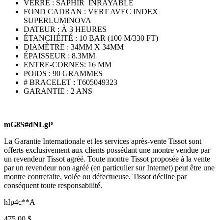
VERRE : SAPHIR INRAYABLE
FOND CADRAN : VERT AVEC INDEX
SUPERLUMINOVA
DATEUR : À 3 HEURES
ÉTANCHÉITÉ : 10 BAR (100 M/330 FT)
DIAMÈTRE : 34MM X 34MM
ÉPAISSEUR : 8.3MM
ENTRE-CORNES: 16 MM
POIDS : 90 GRAMMES
# BRACELET : T605049323
GARANTIE : 2 ANS
mG8S#dNLgP
La Garantie Internationale et les services après-vente Tissot sont
offerts exclusivement aux clients possédant une montre vendue par
un revendeur Tissot agréé. Toute montre Tissot proposée à la vente
par un revendeur non agréé (en particulier sur Internet) peut être une
montre contrefaite, volée ou défectueuse. Tissot décline par
conséquent toute responsabilité.
hIp4c**A
475.00 $