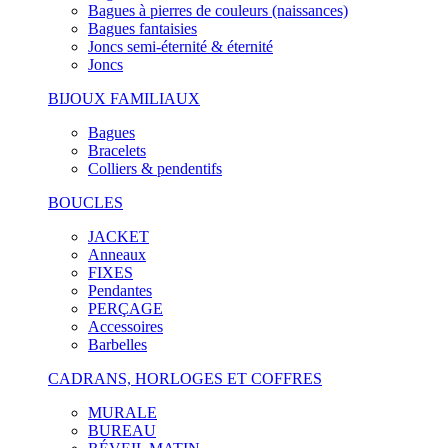
Bagues à pierres de couleurs (naissances)
Bagues fantaisies
Joncs semi-éternité & éternité
Joncs
BIJOUX FAMILIAUX
Bagues
Bracelets
Colliers & pendentifs
BOUCLES
JACKET
Anneaux
FIXES
Pendantes
PERÇAGE
Accessoires
Barbelles
CADRANS, HORLOGES ET COFFRES
MURALE
BUREAU