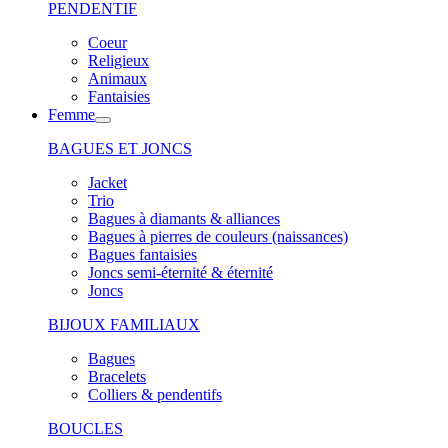
PENDENTIF
Coeur
Religieux
Animaux
Fantaisies
Femme
BAGUES ET JONCS
Jacket
Trio
Bagues à diamants & alliances
Bagues à pierres de couleurs (naissances)
Bagues fantaisies
Joncs semi-éternité & éternité
Joncs
BIJOUX FAMILIAUX
Bagues
Bracelets
Colliers & pendentifs
BOUCLES