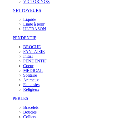
VICTORINOX
NETTOYEURS
Liquide
Linge à polir
ULTRASON
PENDENTIF
BROCHE
FANTAISIE
Initial
PENDENTIF
Coeur
MÉDICAL
Solitaire
Animaux
Fantaisies
Religieux
PERLES
Bracelets
Boucles
Colliers