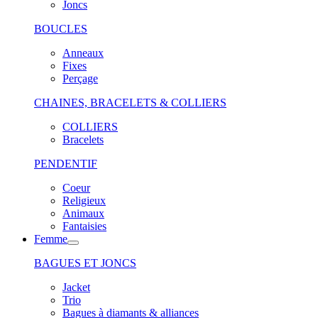
Joncs
BOUCLES
Anneaux
Fixes
Perçage
CHAINES, BRACELETS & COLLIERS
COLLIERS
Bracelets
PENDENTIF
Coeur
Religieux
Animaux
Fantaisies
Femme
BAGUES ET JONCS
Jacket
Trio
Bagues à diamants & alliances