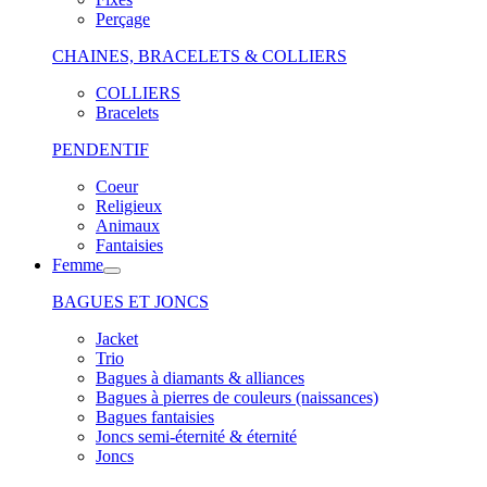
Perçage
CHAINES, BRACELETS & COLLIERS
COLLIERS
Bracelets
PENDENTIF
Coeur
Religieux
Animaux
Fantaisies
Femme
BAGUES ET JONCS
Jacket
Trio
Bagues à diamants & alliances
Bagues à pierres de couleurs (naissances)
Bagues fantaisies
Joncs semi-éternité & éternité
Joncs