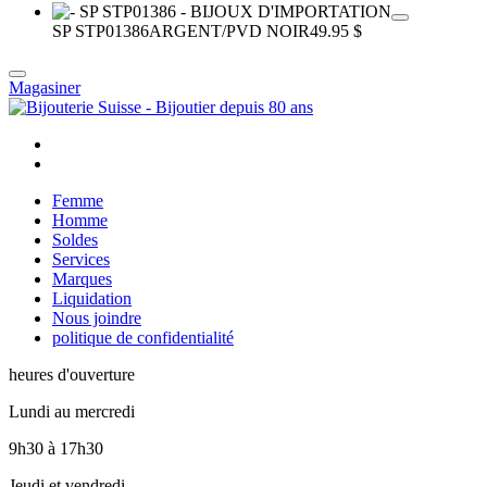
SP STP01386
ARGENT/PVD NOIR
49.95 $
Magasiner
Femme
Homme
Soldes
Services
Marques
Liquidation
Nous joindre
politique de confidentialité
heures d'ouverture
Lundi au mercredi
9h30
à
17h30
Jeudi et vendredi