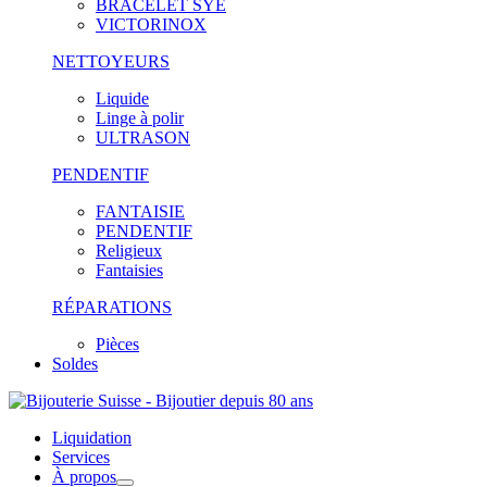
BRACELET SYE
VICTORINOX
NETTOYEURS
Liquide
Linge à polir
ULTRASON
PENDENTIF
FANTAISIE
PENDENTIF
Religieux
Fantaisies
RÉPARATIONS
Pièces
Soldes
Liquidation
Services
À propos