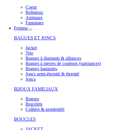
Coeur
Religieux
Animaux
Fantaisies
Femme
BAGUES ET JONCS
Jacket
Trio
Bagues à diamants & alliances
Bagues à pierres de couleurs (naissances)
Bagues fantaisies
Joncs semi-éternité & éternité
Joncs
BIJOUX FAMILIAUX
Bagues
Bracelets
Colliers & pendentifs
BOUCLES
JACKET