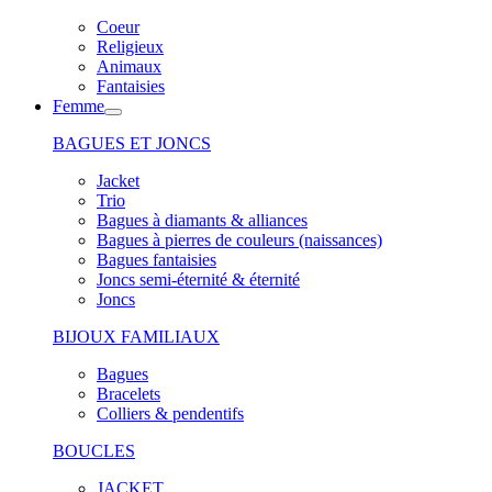
Coeur
Religieux
Animaux
Fantaisies
Femme
BAGUES ET JONCS
Jacket
Trio
Bagues à diamants & alliances
Bagues à pierres de couleurs (naissances)
Bagues fantaisies
Joncs semi-éternité & éternité
Joncs
BIJOUX FAMILIAUX
Bagues
Bracelets
Colliers & pendentifs
BOUCLES
JACKET