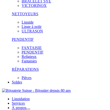
BRACELET SYE
VICTORINOX
NETTOYEURS
Liquide
Linge à polir
ULTRASON
PENDENTIF
FANTAISIE
PENDENTIF
Religieux
Fantaisies
RÉPARATIONS
Pièces
Soldes
Liquidation
Services
À propos