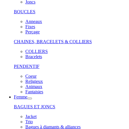
Joncs
BOUCLES
Anneaux
Fixes
Perçage
CHAINES, BRACELETS & COLLIERS
COLLIERS
Bracelets
PENDENTIF
Coeur
Religieux
Animaux
Fantaisies
Femme
BAGUES ET JONCS
Jacket
Trio
Bagues à diamants & alliances