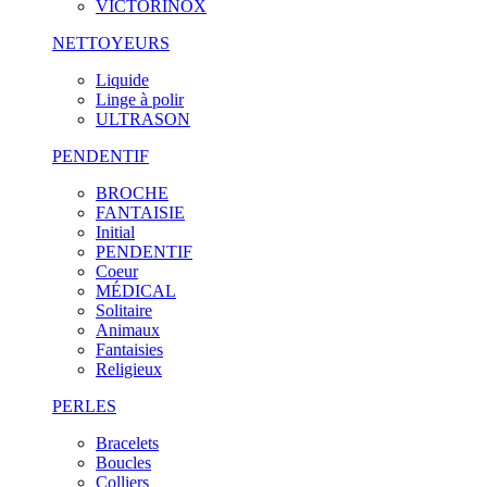
VICTORINOX
NETTOYEURS
Liquide
Linge à polir
ULTRASON
PENDENTIF
BROCHE
FANTAISIE
Initial
PENDENTIF
Coeur
MÉDICAL
Solitaire
Animaux
Fantaisies
Religieux
PERLES
Bracelets
Boucles
Colliers