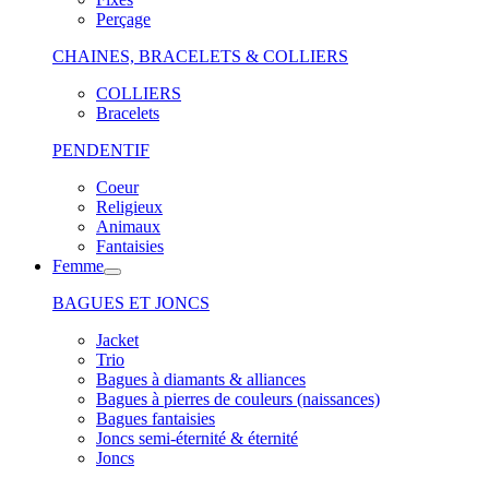
Perçage
CHAINES, BRACELETS & COLLIERS
COLLIERS
Bracelets
PENDENTIF
Coeur
Religieux
Animaux
Fantaisies
Femme
BAGUES ET JONCS
Jacket
Trio
Bagues à diamants & alliances
Bagues à pierres de couleurs (naissances)
Bagues fantaisies
Joncs semi-éternité & éternité
Joncs