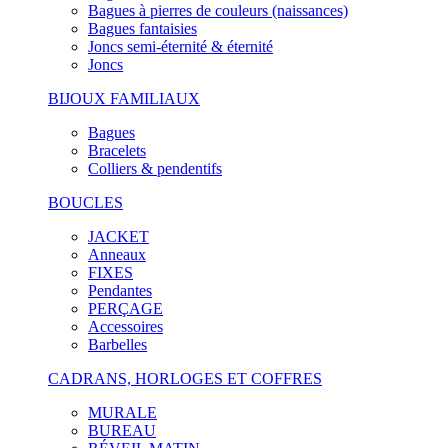
Bagues à pierres de couleurs (naissances)
Bagues fantaisies
Joncs semi-éternité & éternité
Joncs
BIJOUX FAMILIAUX
Bagues
Bracelets
Colliers & pendentifs
BOUCLES
JACKET
Anneaux
FIXES
Pendantes
PERÇAGE
Accessoires
Barbelles
CADRANS, HORLOGES ET COFFRES
MURALE
BUREAU