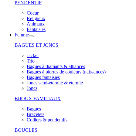
PENDENTIF
Coeur
Religieux
Animaux
Fantaisies
Femme
BAGUES ET JONCS
Jacket
Trio
Bagues à diamants & alliances
Bagues à pierres de couleurs (naissances)
Bagues fantaisies
Joncs semi-éternité & éternité
Joncs
BIJOUX FAMILIAUX
Bagues
Bracelets
Colliers & pendentifs
BOUCLES