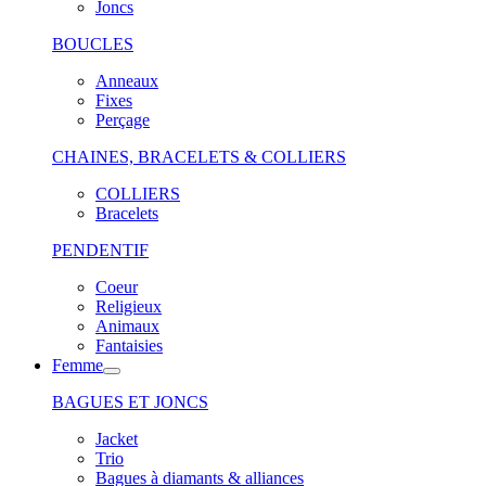
Joncs
BOUCLES
Anneaux
Fixes
Perçage
CHAINES, BRACELETS & COLLIERS
COLLIERS
Bracelets
PENDENTIF
Coeur
Religieux
Animaux
Fantaisies
Femme
BAGUES ET JONCS
Jacket
Trio
Bagues à diamants & alliances