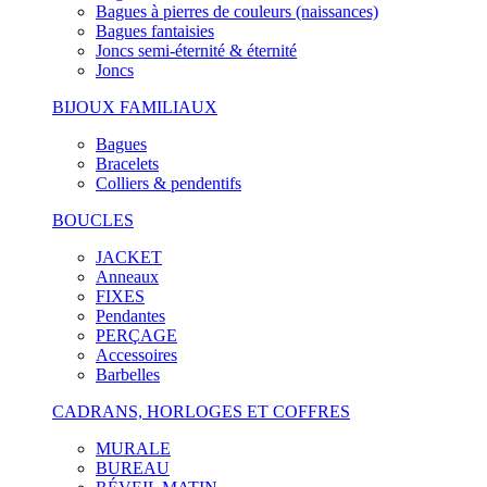
Bagues à pierres de couleurs (naissances)
Bagues fantaisies
Joncs semi-éternité & éternité
Joncs
BIJOUX FAMILIAUX
Bagues
Bracelets
Colliers & pendentifs
BOUCLES
JACKET
Anneaux
FIXES
Pendantes
PERÇAGE
Accessoires
Barbelles
CADRANS, HORLOGES ET COFFRES
MURALE
BUREAU