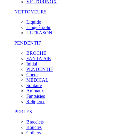
VICTORINOX
NETTOYEURS
Liquide
Linge à polir
ULTRASON
PENDENTIF
BROCHE
FANTAISIE
Initial
PENDENTIF
Coeur
MÉDICAL
Solitaire
Animaux
Fantaisies
Religieux
PERLES
Bracelets
Boucles
Colliers