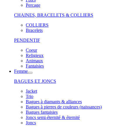
Perçage
CHAINES, BRACELETS & COLLIERS
COLLIERS
Bracelets
PENDENTIF
Coeur
Religieux
Animaux
Fantaisies
Femme
BAGUES ET JONCS
Jacket
Trio
Bagues à diamants & alliances
Bagues à pierres de couleurs (naissances)
Bagues fantaisies
Joncs semi-éternité & éternité
Joncs