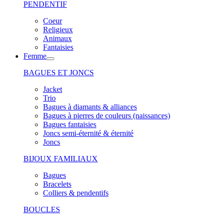
PENDENTIF
Coeur
Religieux
Animaux
Fantaisies
Femme
BAGUES ET JONCS
Jacket
Trio
Bagues à diamants & alliances
Bagues à pierres de couleurs (naissances)
Bagues fantaisies
Joncs semi-éternité & éternité
Joncs
BIJOUX FAMILIAUX
Bagues
Bracelets
Colliers & pendentifs
BOUCLES