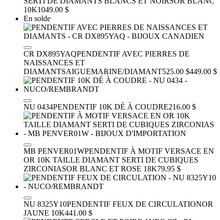
SERTI DE DIAMANTS BLANCS ET NOIRS
OR BLANC
10K
1049.00 $
En solde
CR DX895YAQ
PENDENTIF AVEC PIERRES DE
NAISSANCES ET
DIAMANTS
AIGUEMARINE/DIAMANT
525.00 $
449.00 $
NU 0434
PENDENTIF 10K DÉ À COUDRE
216.00 $
MB PENVER01W
PENDENTIF À MOTIF VERSACE EN
OR 10K TAILLE DIAMANT SERTI DE CUBIQUES
ZIRCONIAS
OR BLANC ET ROSE 18K
79.95 $
NU 8325Y10
PENDENTIF FEUX DE CIRCULATION
OR
JAUNE 10K
441.00 $