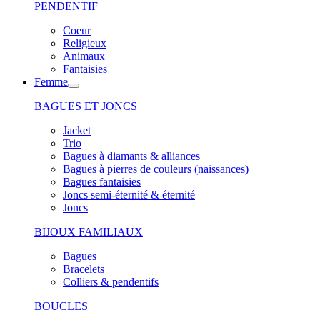
PENDENTIF
Coeur
Religieux
Animaux
Fantaisies
Femme
BAGUES ET JONCS
Jacket
Trio
Bagues à diamants & alliances
Bagues à pierres de couleurs (naissances)
Bagues fantaisies
Joncs semi-éternité & éternité
Joncs
BIJOUX FAMILIAUX
Bagues
Bracelets
Colliers & pendentifs
BOUCLES