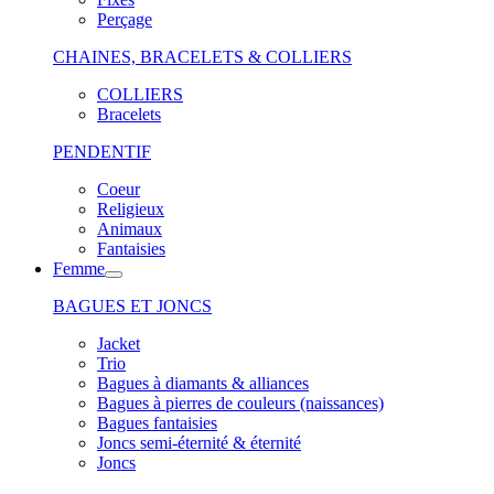
Perçage
CHAINES, BRACELETS & COLLIERS
COLLIERS
Bracelets
PENDENTIF
Coeur
Religieux
Animaux
Fantaisies
Femme
BAGUES ET JONCS
Jacket
Trio
Bagues à diamants & alliances
Bagues à pierres de couleurs (naissances)
Bagues fantaisies
Joncs semi-éternité & éternité
Joncs