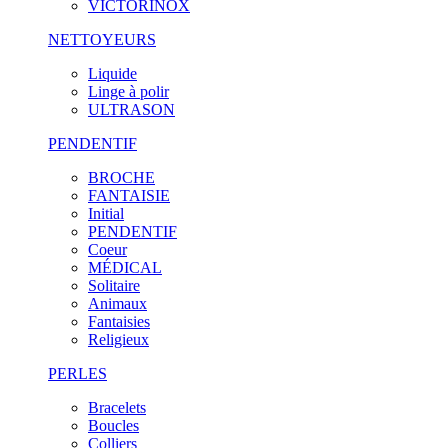
VICTORINOX
NETTOYEURS
Liquide
Linge à polir
ULTRASON
PENDENTIF
BROCHE
FANTAISIE
Initial
PENDENTIF
Coeur
MÉDICAL
Solitaire
Animaux
Fantaisies
Religieux
PERLES
Bracelets
Boucles
Colliers