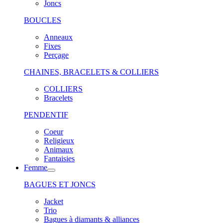
Joncs
BOUCLES
Anneaux
Fixes
Perçage
CHAINES, BRACELETS & COLLIERS
COLLIERS
Bracelets
PENDENTIF
Coeur
Religieux
Animaux
Fantaisies
Femme
BAGUES ET JONCS
Jacket
Trio
Bagues à diamants & alliances