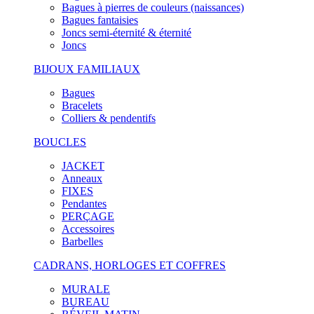
Bagues à pierres de couleurs (naissances)
Bagues fantaisies
Joncs semi-éternité & éternité
Joncs
BIJOUX FAMILIAUX
Bagues
Bracelets
Colliers & pendentifs
BOUCLES
JACKET
Anneaux
FIXES
Pendantes
PERÇAGE
Accessoires
Barbelles
CADRANS, HORLOGES ET COFFRES
MURALE
BUREAU